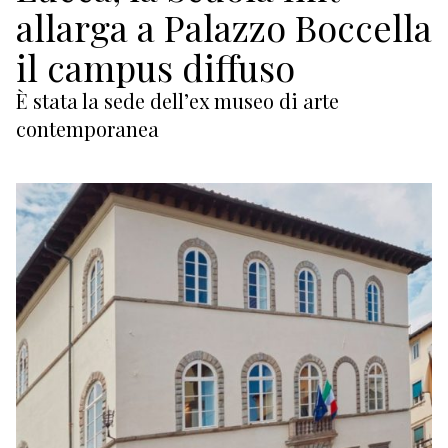
ECONOMIA
allarga a Palazzo Boccella
TURISMO
il campus diffuso
È stata la sede dell’ex museo di arte
CULTURA
contemporanea
NAUTICA
EDITORIALI