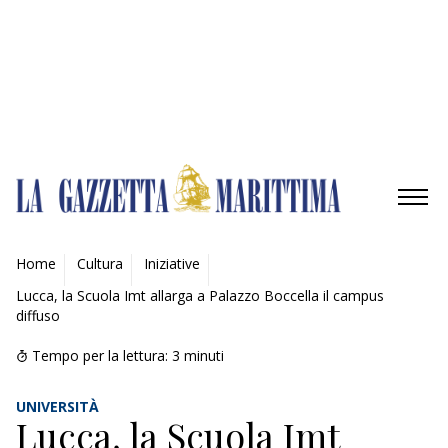
Gestisci opzioni
Gestisci servizi
Gestisci {vendor_count} fornitori
Per saperne di più su questi scopi
Accetta
Nega
Visualizza le preferenze
Salva preferenze
Visualizza le preferenze
Cookie Policy
Privacy Policy
AMBIENTE
Home
Cultura
Iniziative
Lucca, la Scuola Imt allarga a Palazzo Boccella il campus
MOBILITÀ
diffuso
INDUSTRIA
Tempo per la lettura:
3
minuti
RICERCA
UNIVERSITÀ
Lucca, la Scuola Imt