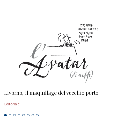
Livorno, il maquillage del vecchio porto
L
s
Editoriale
Ed