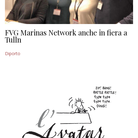
ECONOMIA
TURISMO
CULTURA
FVG Marinas Network anche in fiera a
Tulln
NAUTICA
Diporto
EDITORIALI