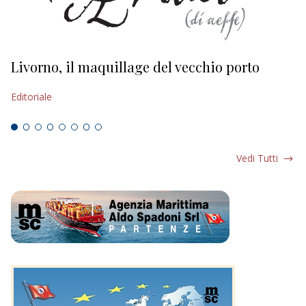
Livorno, il maquillage del vecchio porto
L
s
Editoriale
Ed
Vedi Tutti