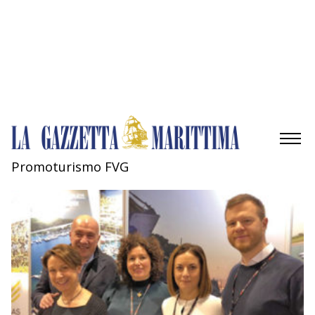
Gestisci opzioni
Gestisci servizi
Gestisci {vendor_count} fornitori
Per saperne di più su questi scopi
Accetta
Nega
Visualizza le preferenze
Salva preferenze
Visualizza le preferenze
Cookie Policy
Privacy Policy
Promoturismo FVG
AMBIENTE
MOBILITÀ
INDUSTRIA
RICERCA