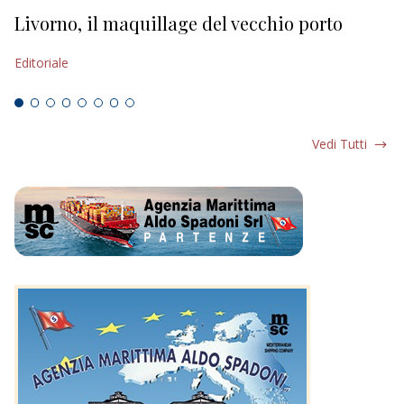
Livorno, il maquillage del vecchio porto
L
s
Editoriale
Ed
Vedi Tutti