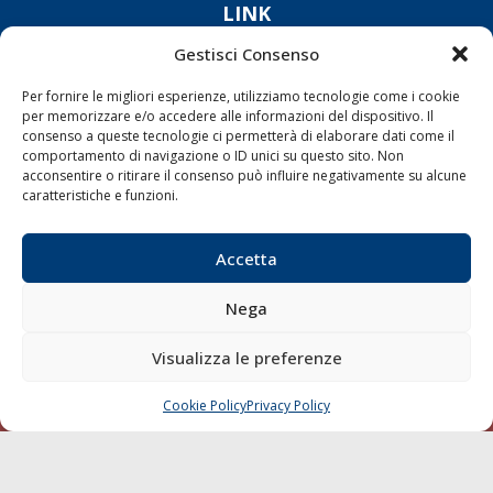
LINK
Gestisci Consenso
Shipping
Per fornire le migliori esperienze, utilizziamo tecnologie come i cookie
Porti/Interporti
per memorizzare e/o accedere alle informazioni del dispositivo. Il
Trasporti
consenso a queste tecnologie ci permetterà di elaborare dati come il
comportamento di navigazione o ID unici su questo sito. Non
Varie
acconsentire o ritirare il consenso può influire negativamente su alcune
caratteristiche e funzioni.
Sostenibilità
Compagnie di Navigazione
Accetta
Blue economy
Diporto
Nega
Chi siamo
Visualizza le preferenze
Contatti
Cookie Policy
Privacy Policy
CHIAMA
SCRIVI
SEGUI