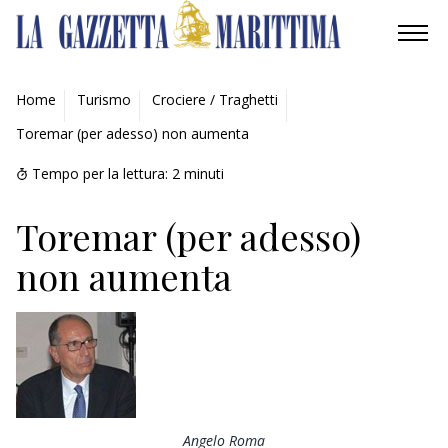
AMBIENTE
Home
Turismo
Crociere / Traghetti
Toremar (per adesso) non aumenta
MOBILITÀ
Tempo per la lettura:
2
minuti
INDUSTRIA
Toremar (per adesso)
RICERCA
non aumenta
ECONOMIA
TURISMO
CULTURA
NAUTICA
Angelo Roma