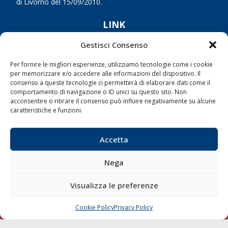
di Livorno del 15/09/2010.
LINK
Gestisci Consenso
Shipping
Porti/Interporti
Per fornire le migliori esperienze, utilizziamo tecnologie come i cookie
per memorizzare e/o accedere alle informazioni del dispositivo. Il
Trasporti
consenso a queste tecnologie ci permetterà di elaborare dati come il
comportamento di navigazione o ID unici su questo sito. Non
Varie
acconsentire o ritirare il consenso può influire negativamente su alcune
Sostenibilità
caratteristiche e funzioni.
Compagnie di Navigazione
Accetta
Blue economy
Diporto
Nega
Chi siamo
Visualizza le preferenze
Contatti
Cookie Policy
Privacy Policy
CHIAMA
SCRIVI
SEGUI