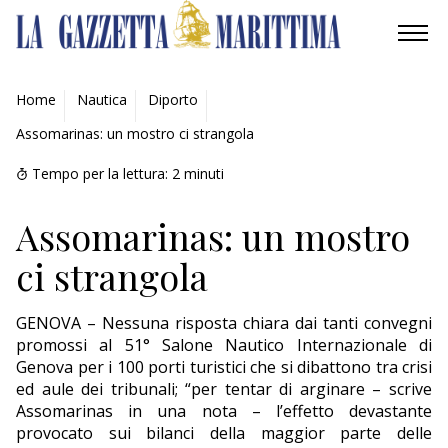
AMBIENTE
Home
Nautica
Diporto
Assomarinas: un mostro ci strangola
MOBILITÀ
Tempo per la lettura:
2
minuti
INDUSTRIA
Assomarinas: un mostro
RICERCA
ci strangola
ECONOMIA
GENOVA – Nessuna risposta chiara dai tanti convegni
TURISMO
promossi al 51° Salone Nautico Internazionale di
Genova per i 100 porti turistici che si dibattono tra crisi
CULTURA
ed aule dei tribunali; “per tentar di arginare – scrive
Assomarinas in una nota – l’effetto devastante
NAUTICA
provocato sui bilanci della maggior parte delle