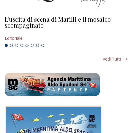
L’uscita di scena di Marilli e il mosaico
D
scompaginato
Ed
Editoriale
Vedi Tutti