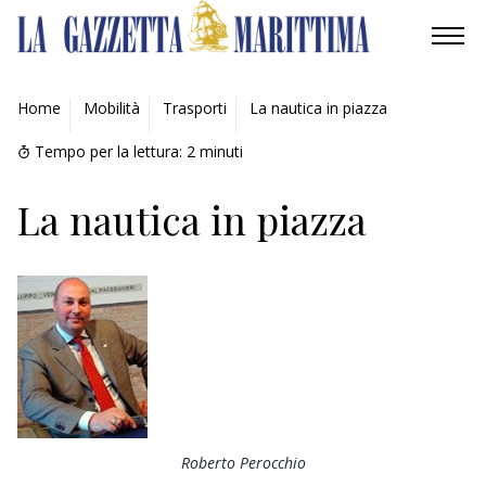
AMBIENTE
Home
Mobilità
Trasporti
La nautica in piazza
MOBILITÀ
Tempo per la lettura:
2
minuti
INDUSTRIA
La nautica in piazza
RICERCA
ECONOMIA
TURISMO
CULTURA
Roberto Perocchio
NAUTICA