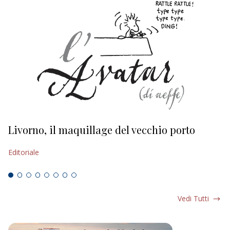
Livorno, il maquillage del vecchio porto
L
s
Editoriale
Ed
Vedi Tutti