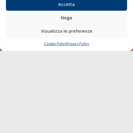
Accetta
Diporto
Chi siamo
Nega
Contatti
Visualizza le preferenze
SEGUI
Cookie Policy
Privacy Policy
CHIAMA
SCRIVI
© 1968 - 2026 Tutti i diritti sono riservati
Cookie Policy
Privacy Policy
Mappa del sito
born in
MaMaStudiOs