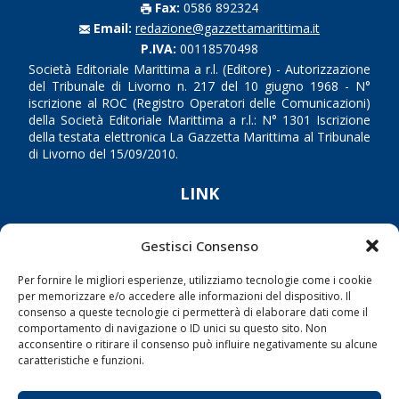
Fax:
0586 892324
Email:
redazione@gazzettamarittima.it
P.IVA:
00118570498
Società Editoriale Marittima a r.l. (Editore) - Autorizzazione
del Tribunale di Livorno n. 217 del 10 giugno 1968 - N°
iscrizione al ROC (Registro Operatori delle Comunicazioni)
della Società Editoriale Marittima a r.l.: N° 1301 Iscrizione
della testata elettronica La Gazzetta Marittima al Tribunale
di Livorno del 15/09/2010.
LINK
Shipping
Gestisci Consenso
Porti/Interporti
Per fornire le migliori esperienze, utilizziamo tecnologie come i cookie
Trasporti
per memorizzare e/o accedere alle informazioni del dispositivo. Il
consenso a queste tecnologie ci permetterà di elaborare dati come il
Varie
comportamento di navigazione o ID unici su questo sito. Non
Sostenibilità
acconsentire o ritirare il consenso può influire negativamente su alcune
caratteristiche e funzioni.
Compagnie di Navigazione
Blue economy