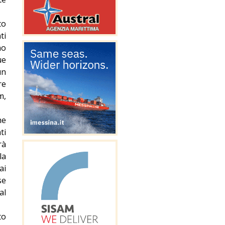
to
ti
no
ue
un
re
m,
he
ti
rà
la
ai
se
al
to