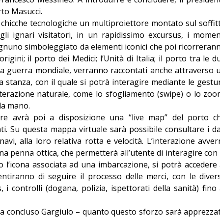
rto Masucci.
 chicche tecnologiche un multiproiettore montato sul soffit
gli ignari visitatori, in un rapidissimo excursus, i momen
 ognuno simboleggiato da elementi iconici che poi ricorreran
origini; il porto dei Medici; l’Unità di Italia; il porto tra le d
da guerra mondiale, verranno raccontati anche attraverso 
a stanza, con il quale si potrà interagire mediante le gestu
nterazione naturale, come lo sfogliamento (swipe) o lo zoo
 la mano.
atore avrà poi a disposizione una “live map” del porto c
anti. Su questa mappa virtuale sarà possibile consultare i da
navi, alla loro relativa rotta e velocità. L’interazione avver
na penna ottica, che permetterà all’utente di interagire con 
 l’icona associata ad una imbarcazione, si potrà accedere 
entiranno di seguire il processo delle merci, con le diver
s, i controlli (dogana, polizia, ispettorati della sanità) fino 
– ha concluso Gargiulo – quanto questo sforzo sarà apprezza