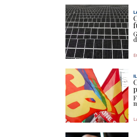
L
C
f
G
d
E
I
C
p
F
m
L