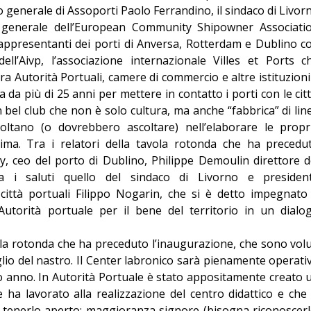
io generale di Assoporti Paolo Ferrandino, il sindaco di Livor
io generale dell’European Community Shipowner Associati
rappresentanti dei porti di Anversa, Rotterdam e Dublino c
ell’Aivp, l’associazione internazionale Villes et Ports c
a Autorità Portuali, camere di commercio e altre istituzioni
 da più di 25 anni per mettere in contatto i porti con le citt
bel club che non è solo cultura, ma anche “fabbrica” di lin
coltano (o dovrebbero ascoltare) nell’elaborare le propr
ttima. Tra i relatori della tavola rotonda che ha precedu
y, ceo del porto di Dublino, Philippe Demoulin direttore d
a i saluti quello del sindaco di Livorno e presiden
e città portuali Filippo Nogarin, che si è detto impegnato
’Autorità portuale per il bene del territorio in un dialo
vola rotonda che ha preceduto l’inaugurazione, che sono volu
aglio del nastro. Il Center labronico sarà pienamente operati
imo anno. In Autorità Portuale è stato appositamente creato 
ha lavorato alla realizzazione del centro didattico e che 
i tenerlo aperto: maggioranza signore (bisogna riconoscerl