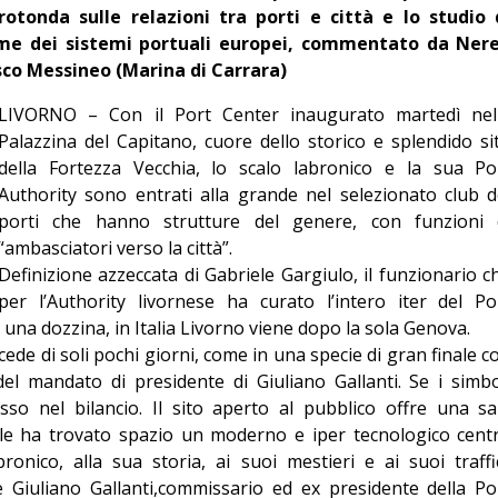
 rotonda sulle relazioni tra porti e città e lo studio 
Editoriale
rme dei sistemi portuali europei, commentato da Ner
sco Messineo (Marina di Carrara)
LIVORNO – Con il Port Center inaugurato martedì nel
Palazzina del Capitano, cuore dello storico e splendido si
della Fortezza Vecchia, lo scalo labronico e la sua Po
Authority sono entrati alla grande nel selezionato club d
porti che hanno strutture del genere, con funzioni 
“ambasciatori verso la città”.
Definizione azzeccata di Gabriele Gargiulo, il funzionario c
per l’Authority livornese ha curato l’intero iter del Po
una dozzina, in Italia Livorno viene dopo la sola Genova.
ede di soli pochi giorni, come in una specie di gran finale c
 del mandato di presidente di Giuliano Gallanti. Se i simbo
o nel bilancio. Il sito aperto al pubblico offre una sa
ale ha trovato spazio un moderno e iper tecnologico cent
ronico, alla sua storia, ai suoi mestieri e ai suoi traffic
e Giuliano Gallanti,commissario ed ex presidente della Po