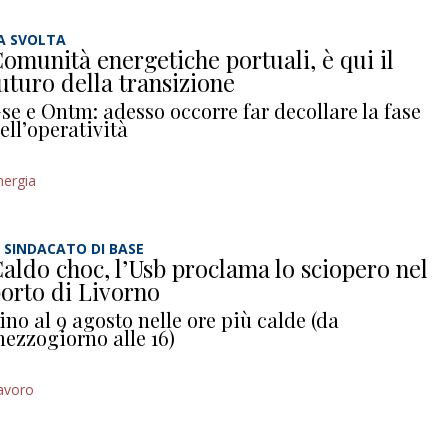
A SVOLTA
omunità energetiche portuali, è qui il
uturo della transizione
se e Ontm: adesso occorre far decollare la fase
ell’operatività
nergia
L SINDACATO DI BASE
aldo choc, l’Usb proclama lo sciopero nel
orto di Livorno
ino al 9 agosto nelle ore più calde (da
ezzogiorno alle 16)
avoro