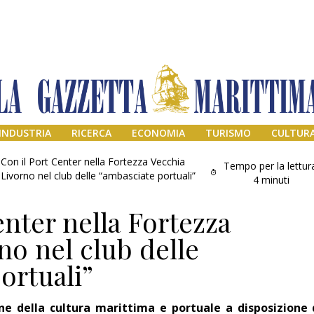
INDUSTRIA
RICERCA
ECONOMIA
TURISMO
CULTUR
Con il Port Center nella Fortezza Vecchia
Tempo per la lettur
Livorno nel club delle “ambasciate portuali”
4
minuti
enter nella Fortezza
no nel club delle
ortuali”
Addio amico
Giorgio
ne della cultura marittima e portuale a disposizione 