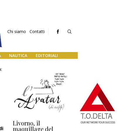
Chi siamo
Contatti
A
NAUTICA
EDITORIALI
a:
Livorno, il
L’uscita di scena di
Da
maquillage del
Marilli e il mosaico
gu
di