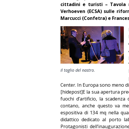
cittadini e turisti – Tavola
Verhoeven (ECSA) sulle rifo
Marcucci (Confetra) e France
Il taglio del nastro.
Center. In Europa sono meno di 
[hidepost]E la sua apertura prec
fuochi d’artificio, la scadenza
contano, anche questo va mess
espositiva di 134 mq nella qu
didattico dedicato al porto lab
Protagonisti dell’inaugurazion