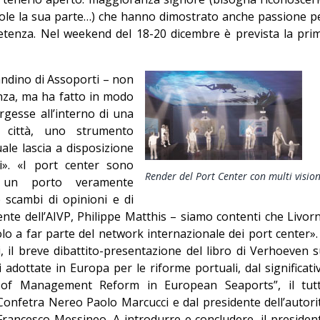
vuole la sua parte…) che hanno dimostrato anche passione p
petenza. Nel weekend del 18-20 dicembre è prevista la pri
andino di Assoporti – non
nza, ma ha fatto in modo
rgesse all’interno di una
la città, uno strumento
ale lascia a disposizione
ni». «I port center sono
Render del Port Center con multi vision
 un porto veramente
 scambi di opinioni e di
ente dell’AIVP, Philippe Matthis – siamo contenti che Livor
lo a far parte del network internazionale dei port center».
 il breve dibattito-presentazione del libro di Verhoeven s
 adottate in Europa per le riforme portuali, dal significati
 of Management Reform in European Seaports”, il tut
onfetra Nereo Paolo Marcucci e dal presidente dell’autori
Francesco Messineo. A introdurre e concludere, il presiden