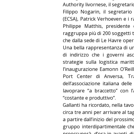
Authority livornese, il segretar
Filippo Nogarin, il segretar
(ECSA), Patrick Verhoeven e i 
Philippe Matthis, presidente d
raggruppa più di 200 soggetti tr
che dalla sede di Le Havre opera
Una bella rappresentanza di un 
di indirizzo che i governi as
strategie sulla logistica mari
l’inaugurazione Eamonn O’Reill
Port Center di Anversa, Tr
dell’associazione italiana dell
lavoprare “a braccetto” con l
“costante e produttivo”.
Gallanti ha ricordato, nella ta
circa tre anni per arrivare al t
a partire dall’inizio del pross
gruppo interdipartimentale che 
preoccuperà, d’ora in avanti, d