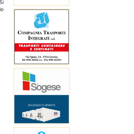
Si
io