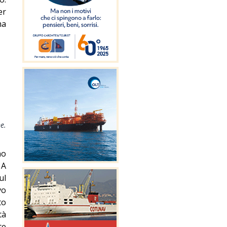
er
ma
e.
no
 A
ul
vo
to
tà
te