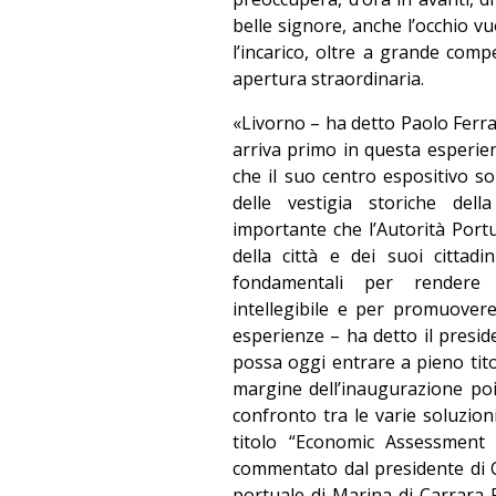
belle signore, anche l’occhio 
l’incarico, oltre a grande com
apertura straordinaria.
«Livorno – ha detto Paolo Ferr
arriva primo in questa esperie
che il suo centro espositivo so
delle vestigia storiche del
importante che l’Autorità Portu
della città e dei suoi cittadi
fondamentali per rendere
intellegibile e per promuovere
esperienze – ha detto il presid
possa oggi entrare a pieno tito
margine dell’inaugurazione poi,
confronto tra le varie soluzioni
titolo “Economic Assessment
commentato dal presidente di C
portuale di Marina di Carrara 