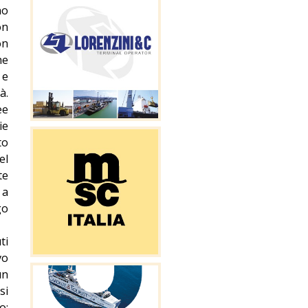
no
on
on
he
 e
à.
ee
ie
to
el
te
 a
go
ti
vo
un
si
o: