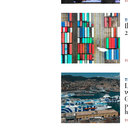
I
T
I
2
I
T
L
w
P
h
I