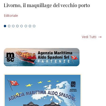
Livorno, il maquillage del vecchio porto
L
s
Editoriale
Ed
Vedi Tutti