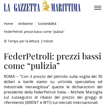
AMBIENTE
Home
Ambiente
Sostenibilità
FederPetroli: prezzi bassi come “pulizia”
MOBILITÀ
Tempo per la lettura:
2
minuti
INDUSTRIA
FederPetroli: prezzi bassi
RICERCA
come “pulizia”
ECONOMIA
ROMA – “Con il prezzo del petrolio sulla soglia dei 30
TURISMO
dollari a barile siamo su un’onda speculativa ed
industriale meravigliosa” queste le dichiarazioni del
CULTURA
presidente della FederPetroli Italia – Michele Marsiglia
sul susseguirsi di ribassi del prezzo dei greggi di
NAUTICA
riferimento (BRENT e WTI) sui mercati internazionali.