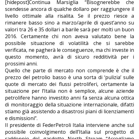
[hidepost]Continua Marsiglia “Bisognerebbe che
scendesse ancora di qualche dollaro per raggiungere il
EDITORIALI
livello ottimale alla risalita. Se il prezzo riesce a
rimanere basso sino a marzo/aprile di quest’anno su
valori tra 26 e 35 dollari a barile sarà per molti un buon
2016. Certamente chi non aveva valutato bene la
possibile situazione di volatilità che si sarebbe
verificata, ne pagherà le conseguenze, ma chi investe in
questo momento, avrà di sicuro redditività per i
prossimi anni.
Quello che parte di mercato non comprende è che il
prezzo del petrolio basso è una sorta di ‘pulizia’ sulle
quote di mercato dei flussi petroliferi, certamente la
situazione per l’Italia non è semplice, alcune aziende
petrolifere hanno investito anni fa senza alcuna ottica
di monitoraggio della situazione internazionale, difatti
stiamo già assistendo a disastrosi piani di licenziamenti
e dismissioni”.
Il presidente di FederPetroli Italia interviene anche sul
possibile coinvolgimento dell’Italia sul progetto di
raddoppio del gasdotto North Stream “Accogliamo