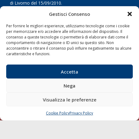
di Livorno del 15/09/2010.
Gestisci Consenso
LINK
Per fornire le migliori esperienze, utilizziamo tecnologie come i cookie
Shipping
per memorizzare e/o accedere alle informazioni del dispositivo. Il
consenso a queste tecnologie ci permetterà di elaborare dati come il
Porti/Interporti
comportamento di navigazione o ID unici su questo sito. Non
acconsentire o ritirare il consenso può influire negativamente su alcune
Trasporti
caratteristiche e funzioni.
Varie
Sostenibilità
Accetta
Compagnie di Navigazione
Nega
Blue economy
Diporto
Visualizza le preferenze
Chi siamo
Cookie Policy
Privacy Policy
Contatti
CHIAMA
SCRIVI
SEGUI