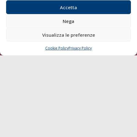
Compagnie di Navigazione
Accetta
Blue economy
Nega
Diporto
Chi siamo
Visualizza le preferenze
Contatti
Cookie Policy
Privacy Policy
CHIAMA
SCRIVI
SEGUI
© 1968 - 2026 Tutti i diritti sono riservati
Cookie Policy
Privacy Policy
Mappa del sito
born in
MaMaStudiOs