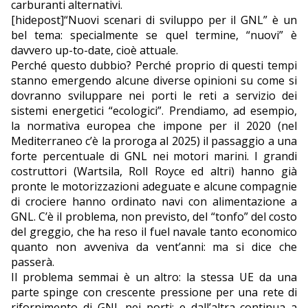
carburanti alternativi.
[hidepost]“Nuovi scenari di sviluppo per il GNL” è un
EDITORIALI
bel tema: specialmente se quel termine, “nuovi” è
davvero up-to-date, cioè attuale.
Perché questo dubbio? Perché proprio di questi tempi
stanno emergendo alcune diverse opinioni su come si
dovranno sviluppare nei porti le reti a servizio dei
sistemi energetici “ecologici”. Prendiamo, ad esempio,
la normativa europea che impone per il 2020 (nel
Mediterraneo c’è la proroga al 2025) il passaggio a una
forte percentuale di GNL nei motori marini. I grandi
costruttori (Wartsila, Roll Royce ed altri) hanno già
pronte le motorizzazioni adeguate e alcune compagnie
di crociere hanno ordinato navi con alimentazione a
GNL. C’è il problema, non previsto, del “tonfo” del costo
del greggio, che ha reso il fuel navale tanto economico
quanto non avveniva da vent’anni: ma si dice che
passerà.
Il problema semmai è un altro: la stessa UE da una
parte spinge con crescente pressione per una rete di
rifornimento di GNL nei porti: e dall’altra continua a