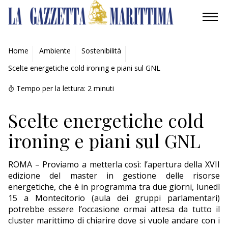
AMBIENTE
Home
Ambiente
Sostenibilità
Scelte energetiche cold ironing e piani sul GNL
MOBILITÀ
Tempo per la lettura:
2
minuti
INDUSTRIA
Scelte energetiche cold
RICERCA
ironing e piani sul GNL
ECONOMIA
ROMA – Proviamo a metterla così: l’apertura della XVII
TURISMO
edizione del master in gestione delle risorse
energetiche, che è in programma tra due giorni, lunedì
CULTURA
15 a Montecitorio (aula dei gruppi parlamentari)
potrebbe essere l’occasione ormai attesa da tutto il
NAUTICA
cluster marittimo di chiarire dove si vuole andare con i