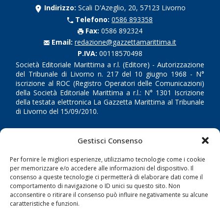
Indirizzo:
Scali D'Azeglio, 20, 57123 Livorno
Telefono:
0586 893358
Fax:
0586 892324
Email:
redazione@gazzettamarittima.it
P.IVA:
00118570498
Società Editoriale Marittima a r.l. (Editore) - Autorizzazione
del Tribunale di Livorno n. 217 del 10 giugno 1968 - N°
iscrizione al ROC (Registro Operatori delle Comunicazioni)
della Società Editoriale Marittima a r.l.: N° 1301 Iscrizione
della testata elettronica La Gazzetta Marittima al Tribunale
di Livorno del 15/09/2010.
LINK
Gestisci Consenso
Shipping
Per fornire le migliori esperienze, utilizziamo tecnologie come i cookie
per memorizzare e/o accedere alle informazioni del dispositivo. Il
Porti/Interporti
consenso a queste tecnologie ci permetterà di elaborare dati come il
Trasporti
comportamento di navigazione o ID unici su questo sito. Non
acconsentire o ritirare il consenso può influire negativamente su alcune
Varie
caratteristiche e funzioni.
Sostenibilità