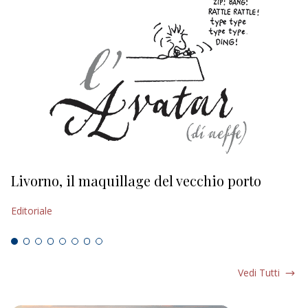
Livorno, il maquillage del vecchio porto
L
s
Editoriale
Ed
Vedi Tutti