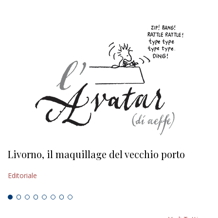
Livorno, il maquillage del vecchio porto
L
s
Editoriale
Ed