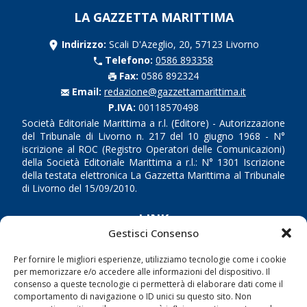
LA GAZZETTA MARITTIMA
Indirizzo:
Scali D'Azeglio, 20, 57123 Livorno
Telefono:
0586 893358
Fax:
0586 892324
Email:
redazione@gazzettamarittima.it
P.IVA:
00118570498
Società Editoriale Marittima a r.l. (Editore) - Autorizzazione
del Tribunale di Livorno n. 217 del 10 giugno 1968 - N°
iscrizione al ROC (Registro Operatori delle Comunicazioni)
della Società Editoriale Marittima a r.l.: N° 1301 Iscrizione
della testata elettronica La Gazzetta Marittima al Tribunale
di Livorno del 15/09/2010.
LINK
Gestisci Consenso
Shipping
Per fornire le migliori esperienze, utilizziamo tecnologie come i cookie
Porti/Interporti
per memorizzare e/o accedere alle informazioni del dispositivo. Il
consenso a queste tecnologie ci permetterà di elaborare dati come il
Trasporti
comportamento di navigazione o ID unici su questo sito. Non