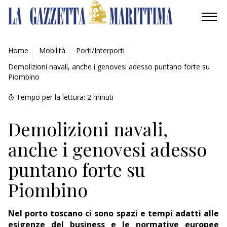
AMBIENTE
Home
Mobilità
Porti/Interporti
Demolizioni navali, anche i genovesi adesso puntano forte su
MOBILITÀ
Piombino
INDUSTRIA
Tempo per la lettura:
2
minuti
RICERCA
Demolizioni navali,
anche i genovesi adesso
ECONOMIA
puntano forte su
TURISMO
Piombino
CULTURA
Nel porto toscano ci sono spazi e tempi adatti alle
NAUTICA
esigenze del business e le normative europee