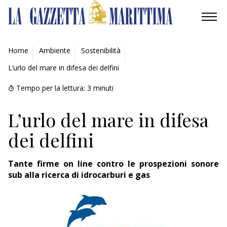
AMBIENTE
Home
Ambiente
Sostenibilità
L’urlo del mare in difesa dei delfini
MOBILITÀ
Tempo per la lettura:
3
minuti
INDUSTRIA
L’urlo del mare in difesa
RICERCA
dei delfini
ECONOMIA
Tante firme on line contro le prospezioni sonore
TURISMO
sub alla ricerca di idrocarburi e gas
CULTURA
NAUTICA