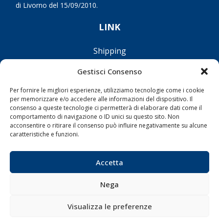
di Livorno del 15/09/2010.
LINK
Shipping
Porti/Interporti
Gestisci Consenso
Trasporti
Per fornire le migliori esperienze, utilizziamo tecnologie come i cookie
Varie
per memorizzare e/o accedere alle informazioni del dispositivo. Il
consenso a queste tecnologie ci permetterà di elaborare dati come il
Sostenibilità
comportamento di navigazione o ID unici su questo sito. Non
Compagnie di Navigazione
acconsentire o ritirare il consenso può influire negativamente su alcune
caratteristiche e funzioni.
Blue economy
Diporto
Accetta
Chi siamo
Contatti
Nega
Visualizza le preferenze
SEGUI