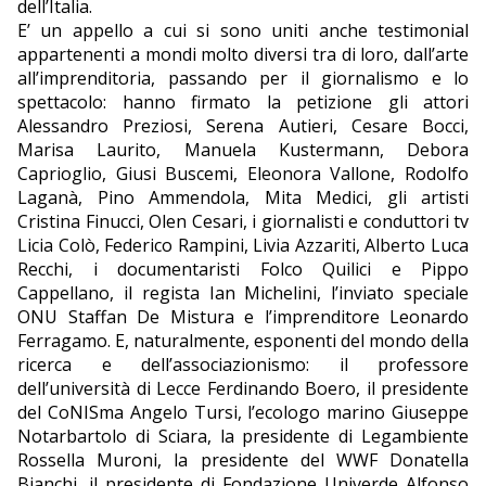
dell’Italia.
E’ un appello a cui si sono uniti anche testimonial
appartenenti a mondi molto diversi tra di loro, dall’arte
all’imprenditoria, passando per il giornalismo e lo
spettacolo: hanno firmato la petizione gli attori
Alessandro Preziosi, Serena Autieri, Cesare Bocci,
Marisa Laurito, Manuela Kustermann, Debora
Caprioglio, Giusi Buscemi, Eleonora Vallone, Rodolfo
Laganà, Pino Ammendola, Mita Medici, gli artisti
Cristina Finucci, Olen Cesari, i giornalisti e conduttori tv
Licia Colò, Federico Rampini, Livia Azzariti, Alberto Luca
Recchi, i documentaristi Folco Quilici e Pippo
Cappellano, il regista Ian Michelini, l’inviato speciale
ONU Staffan De Mistura e l’imprenditore Leonardo
Ferragamo. E, naturalmente, esponenti del mondo della
ricerca e dell’associazionismo: il professore
dell’università di Lecce Ferdinando Boero, il presidente
del CoNISma Angelo Tursi, l’ecologo marino Giuseppe
Notarbartolo di Sciara, la presidente di Legambiente
Rossella Muroni, la presidente del WWF Donatella
Bianchi, il presidente di Fondazione Univerde Alfonso