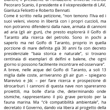
Pecoraro Scanio, il presidente e il vicepresidente di LAV,
Gianluca Felicetti e Roberto Bennati.
Come è scritto nella petizione, “non temono l’Ilva ed i
suoi veleni, vivono in libertà con i propri cuccioli, ma
non potranno difendersi dalla nave, armata di cannoni
ad aria (gli air gun), che presto esplorerà il Golfo di
Taranto alla ricerca del petrolio. Sono in pochi a
saperlo ma nel Golfo di Taranto, proprio in quella
porzione di mare definita già 30 anni fa con decreto
presidenziale “baia storica e naturale”, si trovano
centinaia di esemplari di delfini e balene, che ogni
giorno si possono facilmente incontrare ed osservare”.
A breve, nelle acque del Golfo di Taranto, a soli 13
miglia dalle coste, arriveranno gli air gun – spiegano
Marevivo e Jdc – per fare ricerca e prospezione di
idrocarburi. I cannoni di questa nave non spareranno
proiettili, ma bolle d’aria che, determinando onde
sismiche, rappresentano il più grave pericolo per la
fauna marina. Ma “c’è compatibilità ambientale”, ha
decretato il Governo, dando via libera al progetto della