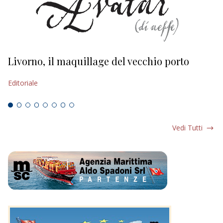
Livorno, il maquillage del vecchio porto
L
s
Editoriale
Ed
Vedi Tutti