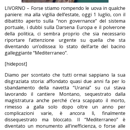
LIVORNO – Forse stiamo rompendo le uova in qualche
EDITORIALI
paniere: ma alla vigilia dell’estate, oggi 1 luglio, con il
dibattito aperto sulla “non governance” del sistema
portuale, i dubbi sulla Darsena Europa e il polverone
della politica, ci sembra proprio che sia necessario
riportare l’attenzione urgente su quella che sta
diventando un’odissea: lo stato dell’arte del bacino
galleggiante “Mediterraneo”.
[hidepost]
Diamo per scontato che tutti ormai sappiano la sua
disgraziata storia: affondato quasi due anni fa per lo
sbandamento della navetta “Urania” su cui stava
lavorando il cantiere Montano, sequestrato dalla
magistratura anche perché c’era scappato il morto,
rimesso a galla solo dopo oltre un anno per
complicazioni varie, è ancora lì, finalmente
dissequestrato ma bloccato. Il “Mediterraneo” è
diventato un monumento all’inefficienza, o forse alle