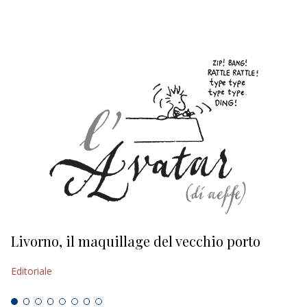
Livorno, il maquillage del vecchio porto
L
s
Editoriale
Ed