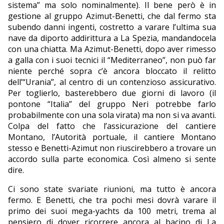
sistema” ma solo nominalmente). Il bene però è in
gestione al gruppo Azimut-Benetti, che dal fermo sta
subendo danni ingenti, costretto a varare l’ultima sua
nave da diporto addirittura a La Spezia, mandandocela
con una chiatta. Ma Azimut-Benetti, dopo aver rimesso
a galla con i suoi tecnici il “Mediterraneo”, non può far
niente perché sopra c’è ancora bloccato il relitto
dell’“Urania”, al centro di un contenzioso assicurativo.
Per toglierlo, basterebbero due giorni di lavoro (il
pontone “Italia” del gruppo Neri potrebbe farlo
probabilmente con una sola virata) ma non si va avanti.
Colpa del fatto che l’assicurazione del cantiere
Montano, l’Autorità portuale, il cantiere Montano
stesso e Benetti-Azimut non riuscirebbero a trovare un
accordo sulla parte economica. Così almeno si sente
dire.
Ci sono state svariate riunioni, ma tutto è ancora
fermo. E Benetti, che tra pochi mesi dovrà varare il
primo dei suoi mega-yachts da 100 metri, trema al
pensiero di dover ricorrere ancora al bacino di La