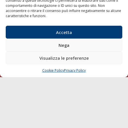
consenso a queste tecnologie ci permetterà di elaborare dati come il
comportamento di navigazione o ID unici su questo sito. Non
Sostenibilità
acconsentire o ritirare il consenso può influire negativamente su alcune
Compagnie di Navigazione
caratteristiche e funzioni.
Blue economy
Accetta
Diporto
Chi siamo
Nega
Contatti
Visualizza le preferenze
SEGUI
Cookie Policy
Privacy Policy
CHIAMA
SCRIVI
© 1968 - 2026 Tutti i diritti sono riservati
Cookie Policy
Privacy Policy
Mappa del sito