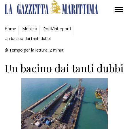
AMBIENTE
Home
Mobilità
Porti/Interporti
Un bacino dai tanti dubbi
MOBILITÀ
Tempo per la lettura:
2
minuti
INDUSTRIA
Un bacino dai tanti dubbi
RICERCA
ECONOMIA
TURISMO
CULTURA
NAUTICA