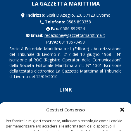
LA GAZZETTA MARITTIMA
Indirizzo:
Scali D'Azeglio, 20, 57123 Livorno
Telefono:
0586 893358
Fax:
0586 892324
Email:
redazione@gazzettamarittima.it
P.IVA:
00118570498
Società Editoriale Marittima a r.l. (Editore) - Autorizzazione
del Tribunale di Livorno n. 217 del 10 giugno 1968 - N°
iscrizione al ROC (Registro Operatori delle Comunicazioni)
della Società Editoriale Marittima a r.l.: N° 1301 Iscrizione
della testata elettronica La Gazzetta Marittima al Tribunale
di Livorno del 15/09/2010.
LINK
Shipping
Gestisci Consenso
Porti/Interporti
Trasporti
Per fornire le migliori esperienze, utilizziamo tecnologie come i cookie
per memorizzare e/o accedere alle informazioni del dispositivo. Il
Varie