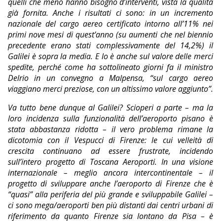
quelli che meno hanno bisogno d’interventi, vista la qualità
già fornita. Anche i risultati ci sono: in un incremento
nazionale del cargo aereo certificato intorno all’11% nei
primi nove mesi di quest’anno (su aumenti che nel biennio
precedente erano stati complessivamente del 14,2%) il
Galilei è sopra la media. E lo è anche sul valore delle merci
spedite, perché come ha sottolineato giorni fa il ministro
Delrio in un convegno a Malpensa, “sul cargo aereo
viaggiano merci preziose, con un altissimo valore aggiunto”.
Va tutto bene dunque al Galilei? Scioperi a parte – ma la
loro incidenza sulla funzionalità dell’aeroporto pisano è
stata abbastanza ridotta – il vero problema rimane la
dicotomia con il Vespucci di Firenze: le cui velleità di
crescita continuano ad essere frustrate, incidendo
sull’intero progetto di Toscana Aeroporti. In una visione
internazionale – meglio ancora intercontinentale – il
progetto di sviluppare anche l’aeroporto di Firenze che è
“quasi” alla periferia del più grande e sviluppabile Galilei –
ci sono mega/aeroporti ben più distanti dai centri urbani di
riferimento da quanto Firenze sia lontano da Pisa – è