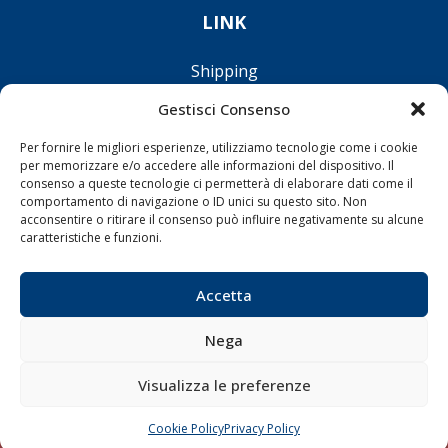
LINK
Shipping
Porti/Interporti
Gestisci Consenso
Trasporti
Per fornire le migliori esperienze, utilizziamo tecnologie come i cookie
Varie
per memorizzare e/o accedere alle informazioni del dispositivo. Il
consenso a queste tecnologie ci permetterà di elaborare dati come il
Sostenibilità
comportamento di navigazione o ID unici su questo sito. Non
Compagnie di Navigazione
acconsentire o ritirare il consenso può influire negativamente su alcune
caratteristiche e funzioni.
Blue economy
Diporto
Accetta
Chi siamo
Nega
Contatti
Visualizza le preferenze
SEGUI
Cookie Policy
Privacy Policy
CHIAMA
SCRIVI