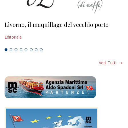
Livorno, il maquillage del vecchio porto
L
s
Editoriale
Ed
Vedi Tutti