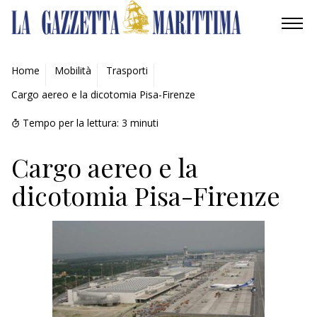
AMBIENTE
Home
Mobilità
Trasporti
Cargo aereo e la dicotomia Pisa-Firenze
MOBILITÀ
Tempo per la lettura:
3
minuti
INDUSTRIA
Cargo aereo e la
RICERCA
dicotomia Pisa-Firenze
ECONOMIA
TURISMO
CULTURA
NAUTICA