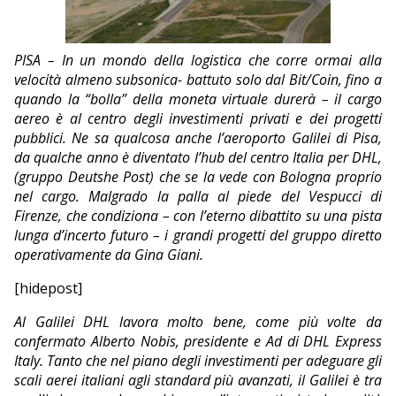
EDITORIALI
PISA – In un mondo della logistica che corre ormai alla
velocità almeno subsonica- battuto solo dal Bit/Coin, fino a
quando la “bolla” della moneta virtuale durerà – il cargo
aereo è al centro degli investimenti privati e dei progetti
pubblici. Ne sa qualcosa anche l’aeroporto Galilei di Pisa,
da qualche anno è diventato l’hub del centro Italia per DHL,
(gruppo Deutshe Post) che se la vede con Bologna proprio
nel cargo. Malgrado la palla al piede del Vespucci di
Firenze, che condiziona – con l’eterno dibattito su una pista
lunga d’incerto futuro – i grandi progetti del gruppo diretto
operativamente da Gina Giani.
[hidepost]
Al Galilei DHL lavora molto bene, come più volte da
confermato Alberto Nobis, presidente e Ad di DHL Express
Italy. Tanto che nel piano degli investimenti per adeguare gli
scali aerei italiani agli standard più avanzati, il Galilei è tra