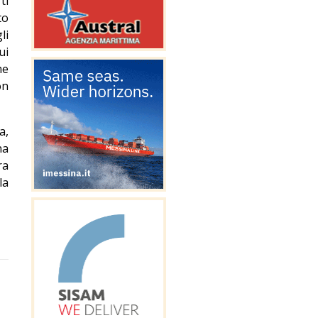
ti
to
li
ui
me
on
a,
na
ra
la