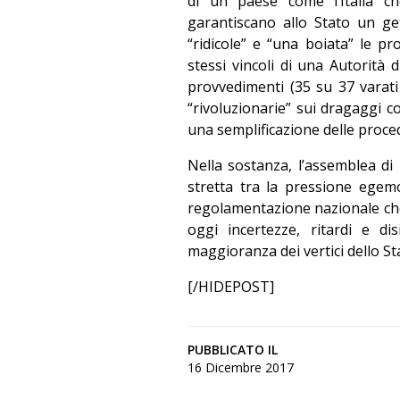
di un paese come l’Italia ch
garantiscano allo Stato un get
“ridicole” e “una boiata” le pr
stessi vincoli di una Autorità d
provvedimenti (35 su 37 varati
“rivoluzionarie” sui dragaggi co
una semplificazione delle proce
Nella sostanza, l’assemblea di 
stretta tra la pressione egem
regolamentazione nazionale che
oggi incertezze, ritardi e d
maggioranza dei vertici dello St
[/HIDEPOST]
PUBBLICATO IL
16 Dicembre 2017