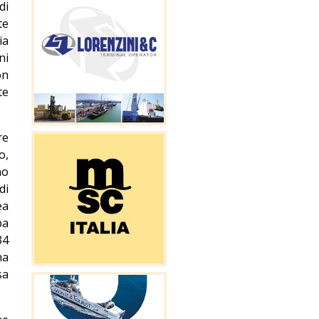
di
te
ia
ni
on
te
re
o,
no
di
ea
pa
34
ha
sa