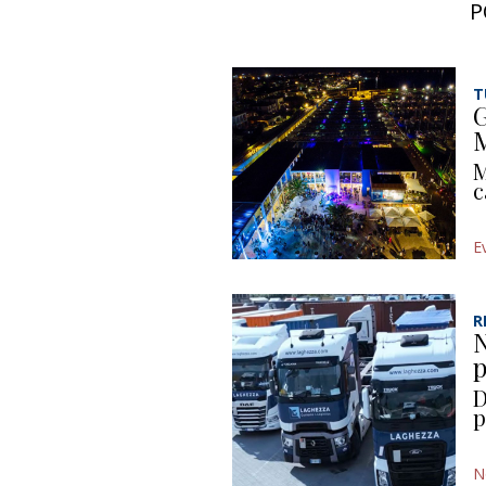
P
T
G
M
M
c
E
R
N
p
D
p
N