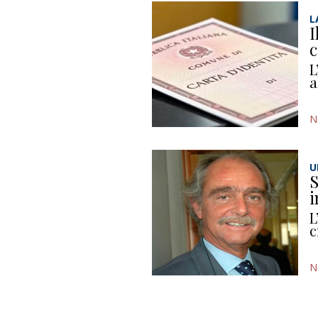
L
I
c
L
a
N
U
S
i
L
c
N