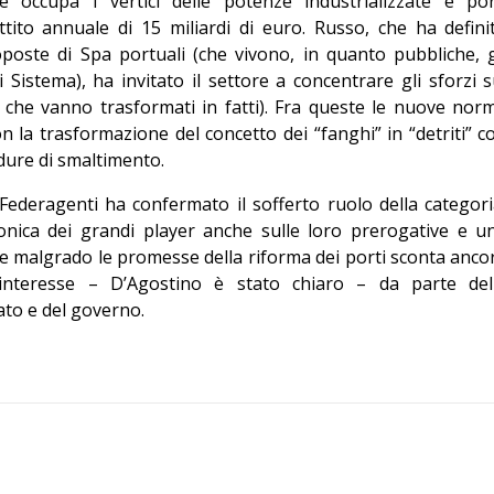
e occupa i vertici delle potenze industrializzate e por
tito annuale di 15 miliardi di euro. Russo, che ha defini
oposte di Spa portuali (che vivono, in quanto pubbliche, g
i Sistema), ha invitato il settore a concentrare gli sforzi s
 che vanno trasformati in fatti). Fra queste le nuove nor
n la trasformazione del concetto dei “fanghi” in “detriti” c
dure di smaltimento.
Federagenti ha confermato il sofferto ruolo della categori
onica dei grandi player anche sulle loro prerogative e u
 malgrado le promesse della riforma dei porti sconta anco
isinteresse – D’Agostino è stato chiaro – da parte del
ato e del governo.