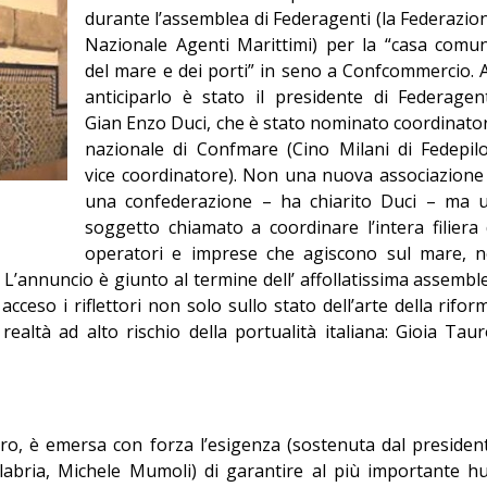
durante l’assemblea di Federagenti (la Federazio
Editoriale
Nazionale Agenti Marittimi) per la “casa comu
del mare e dei porti” in seno a Confcommercio. 
anticiparlo è stato il presidente di Federagent
Gian Enzo Duci, che è stato nominato coordinato
nazionale di Confmare (Cino Milani di Fedepilo
vice coordinatore). Non una nuova associazione
una confederazione – ha chiarito Duci – ma 
soggetto chiamato a coordinare l’intera filiera 
operatori e imprese che agiscono sul mare, n
. L’annuncio è giunto al termine dell’ affollatissima assembl
acceso i riflettori non solo sullo stato dell’arte della rifor
altà ad alto rischio della portualità italiana: Gioia Taur
ro, è emersa con forza l’esigenza (sostenuta dal presiden
alabria, Michele Mumoli) di garantire al più importante h