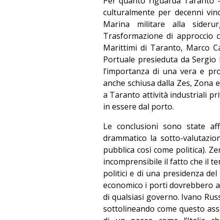
Per quanto riguarda Taranto –
culturalmente per decenni vinc
Marina militare alla sider
Trasformazione di approccio c
Marittimi di Taranto, Marco Caf
Portuale presieduta da Sergio P
l’importanza di una vera e pr
anche schiusa dalla Zes, Zona e
a Taranto attività industriali 
in essere dal porto.
Le conclusioni sono state a
drammatico la sotto-valutazion
pubblica così come politica). Z
incomprensibile il fatto che il t
politici e di una presidenza de
economico i porti dovrebbero a
di qualsiasi governo. Ivano Russ
sottolineando come questo assu