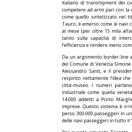
italiano di transhipment dei c
competere ad armi pari con la
come quello sintetizzato nel ti
Tauro, è emerso come le navi ch
al mese (per oltre 15 mila all’a
tanto sulla capacità di inter
l’efficienza e rendere meno comp
Da un argomento border-line all’
del Comune di Venezia Simone Ve
Alessandro Santi, e il preside
respinto nettamente l’idea che
città-museo. I numeri parlano
industriale come quella veneta
14.000 addetti a Porto Marghe
imprese. Questo sistema è irri
perso 300.000 passeggeri in un
delle navi passeggeri in tutto il 