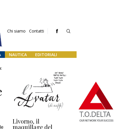
Chi siamo
Contatti
A
NAUTICA
EDITORIALI
a:
e
Livorno, il
L’uscita di scena di
Da
maquillage del
Marilli e il mosaico
gu
le