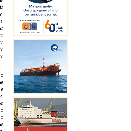
he
la
e.
ti
ma
to
tà
re
te
do
ne
 e
ci
ed
io
uo
me