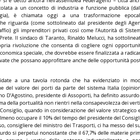
 si è detto ancora nell’assemblea Federagenti – città anc
olata a un concetto di industria e funzione pubblica (dal
urgia), è chiamata oggi a una trasformazione epocal
he riguarda (come sottolineato dal presidente degli Agen
fio) gli imprenditori privati così come l’Autorità di Siste
rete. Il sindaco di Taranto, Rinaldo Melucci, ha sottolinea
opria rivoluzione che consenta di cogliere ogni opportuni
conomica speciale, che dovrebbe essere finalizzata a radica
private che possano approfittare anche delle opportunità pos
ffidate a una tavola rotonda che ha evidenziato in mo
e del valore dei porti da parte del sistema Italia (opinio
eno D’Agostino, presidente di Assoporti, ha definito assurdo
ema della portualità non rientri nella consapevolezza dei verti
l Consiglio, quando in considerazione del valore strategico 
lmeno occupare il 10% del tempo del presidente del Consigl
o, consigliere del ministro dei Trasporti, ci ha messo del s
rdo si perpetui nonostante che il 67,7% delle materie pri