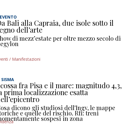
’EVENTO
a Bali alla Capraia, due isole sotto il
egno dell’arte
how di mezz’estate per oltre mezzo secolo di
egylon
venti / Manifestazioni
L SISMA
cossa fra Pisa e il mare: magnitudo 4,3,
a prima localizzazione esatta
ell’epicentro
osa dicono gli studiosi dell'Ingv, le mappe
toriche e quelle del rischio. Rfi: treni
omentamente sospesi in zona
videnza