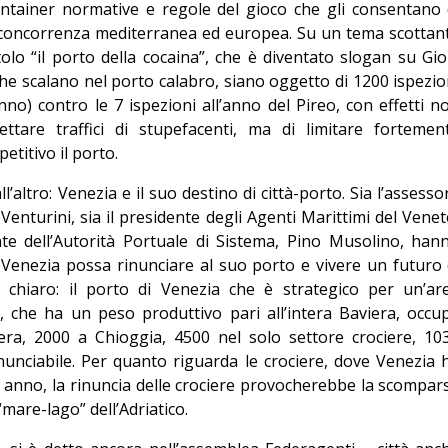
ontainer normative e regole del gioco che gli consentano 
 concorrenza mediterranea ed europea. Su un tema scottan
tolo “il porto della cocaina”, che è diventato slogan su Gio
e scalano nel porto calabro, siano oggetto di 1200 ispezio
nno) contro le 7 ispezioni all’anno del Pireo, con effetti n
cettare traffici di stupefacenti, ma di limitare fortemen
etitivo il porto.
altro: Venezia e il suo destino di città-porto. Sia l’assesso
nturini, sia il presidente degli Agenti Marittimi del Venet
nte dell’Autorità Portuale di Sistema, Pino Musolino, han
 Venezia possa rinunciare al suo porto e vivere un futuro 
 chiaro: il porto di Venezia che è strategico per un’ar
, che ha un peso produttivo pari all’intera Baviera, occu
ra, 2000 a Chioggia, 4500 nel solo settore crociere, 10
nunciabile. Per quanto riguarda le crociere, dove Venezia 
 anno, la rinuncia delle crociere provocherebbe la scompar
“mare-lago” dell’Adriatico.