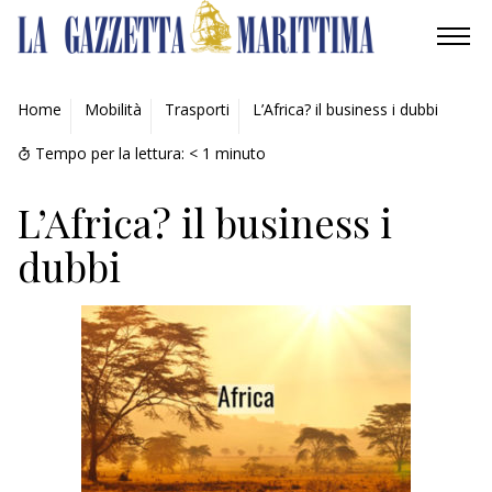
AMBIENTE
Home
Mobilità
Trasporti
L’Africa? il business i dubbi
MOBILITÀ
Tempo per la lettura:
< 1
minuto
INDUSTRIA
L’Africa? il business i
dubbi
RICERCA
ECONOMIA
TURISMO
CULTURA
NAUTICA