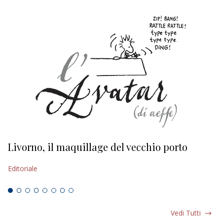
Livorno, il maquillage del vecchio porto
L
s
Editoriale
Ed
Vedi Tutti