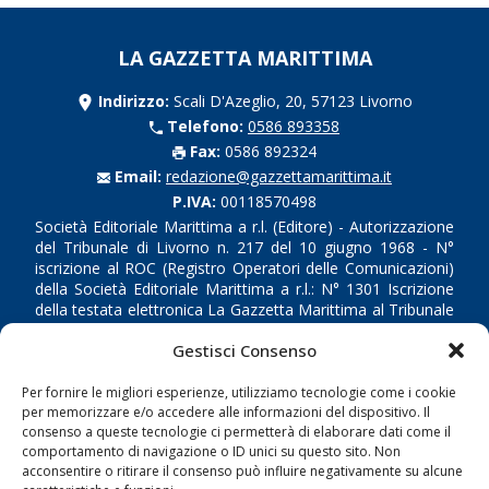
LA GAZZETTA MARITTIMA
Indirizzo:
Scali D'Azeglio, 20, 57123 Livorno
Telefono:
0586 893358
Fax:
0586 892324
Email:
redazione@gazzettamarittima.it
P.IVA:
00118570498
Società Editoriale Marittima a r.l. (Editore) - Autorizzazione
del Tribunale di Livorno n. 217 del 10 giugno 1968 - N°
iscrizione al ROC (Registro Operatori delle Comunicazioni)
della Società Editoriale Marittima a r.l.: N° 1301 Iscrizione
della testata elettronica La Gazzetta Marittima al Tribunale
di Livorno del 15/09/2010.
Gestisci Consenso
LINK
Per fornire le migliori esperienze, utilizziamo tecnologie come i cookie
per memorizzare e/o accedere alle informazioni del dispositivo. Il
Shipping
consenso a queste tecnologie ci permetterà di elaborare dati come il
comportamento di navigazione o ID unici su questo sito. Non
Porti/Interporti
acconsentire o ritirare il consenso può influire negativamente su alcune