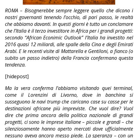
EDITORIALI
ROMA – Bisognerebbe sempre leggere quello che dicono i
nostri governanti tenendo l’occhio, di pari passo, le realtà
che abbiamo davanti. In questi giorni è tutto un conclamare
che l’Italia è il terzo investitore in Africa per i grandi progetti:
secondo “African Econimic Outlook” l’Italia ha investito nel
2016 quasi 12 miliardi, alle spalle della Cina e degli Emirati
Arabi. E le recenti visite di Mattarella e Gentiloni, a fianco (o
subito un passo indietro) della Francia confermano questa
tendenza.
[hidepost]
Ma la vera conferma l’abbiamo visitando quei terminal,
come il Lorenzini di Livorno, dove in banchina si
susseguono le navi trump che caricano case su casse per le
destinazioni africane più impreviste. Che vuol dire? Vuol
dire che prima ancora della politica nazionale di grandi
progetti, ci sono le imprese italiane – piccole e grandi – che
silenziosamente hanno aperto mercati dove ufficialmente
nessuno aveva ancora messo piede. La speranza – con un