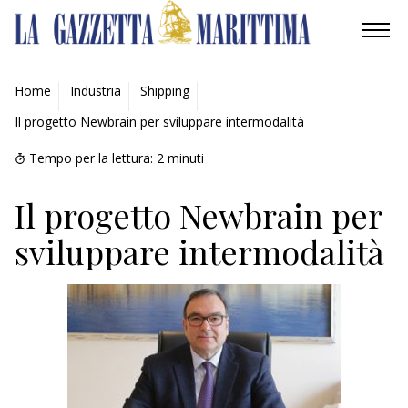
AMBIENTE
Home
Industria
Shipping
Il progetto Newbrain per sviluppare intermodalità
MOBILITÀ
Tempo per la lettura:
2
minuti
INDUSTRIA
Il progetto Newbrain per
RICERCA
sviluppare intermodalità
ECONOMIA
TURISMO
CULTURA
NAUTICA