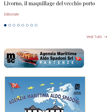
Livorno, il maquillage del vecchio porto
L
s
Editoriale
Ed
Vedi Tutti