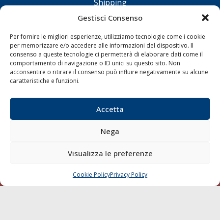
Shipping
Porti/Interporti
Gestisci Consenso
Trasporti
Per fornire le migliori esperienze, utilizziamo tecnologie come i cookie
Varie
per memorizzare e/o accedere alle informazioni del dispositivo. Il
consenso a queste tecnologie ci permetterà di elaborare dati come il
Sostenibilità
comportamento di navigazione o ID unici su questo sito. Non
acconsentire o ritirare il consenso può influire negativamente su alcune
Compagnie di Navigazione
caratteristiche e funzioni.
Blue economy
Diporto
Accetta
Chi siamo
Nega
Contatti
Visualizza le preferenze
SEGUI
Cookie Policy
Privacy Policy
CHIAMA
SCRIVI