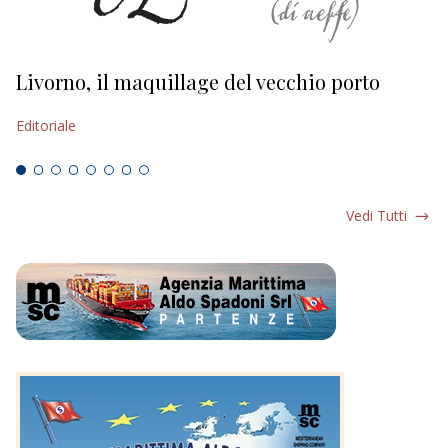
Livorno, il maquillage del vecchio porto
L
s
Editoriale
Ed
Vedi Tutti