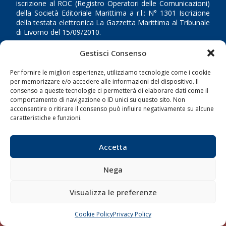
iscrizione al ROC (Registro Operatori delle Comunicazioni)
della Società Editoriale Marittima a r.l.: N° 1301 Iscrizione
della testata elettronica La Gazzetta Marittima al Tribunale
di Livorno del 15/09/2010.
Gestisci Consenso
LINK
Per fornire le migliori esperienze, utilizziamo tecnologie come i cookie
Shipping
per memorizzare e/o accedere alle informazioni del dispositivo. Il
consenso a queste tecnologie ci permetterà di elaborare dati come il
Porti/Interporti
comportamento di navigazione o ID unici su questo sito. Non
Trasporti
acconsentire o ritirare il consenso può influire negativamente su alcune
caratteristiche e funzioni.
Varie
Sostenibilità
Accetta
Compagnie di Navigazione
Nega
Blue economy
Diporto
Visualizza le preferenze
Chi siamo
Contatti
Cookie Policy
Privacy Policy
CHIAMA
SCRIVI