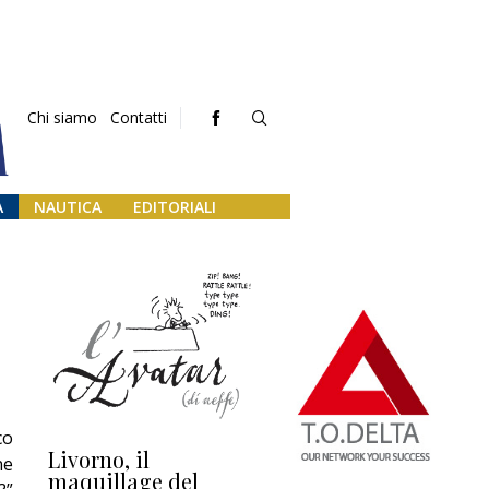
Chi siamo
Contatti
A
NAUTICA
EDITORIALI
co
Livorno, il
L’uscita di scena di
Da
ne
maquillage del
Marilli e il mosaico
gu