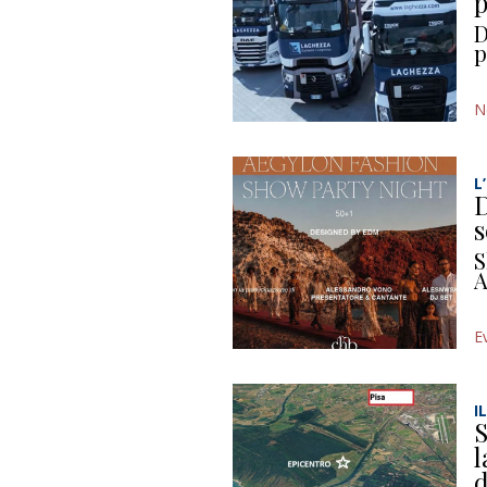
p
D
p
N
L
D
s
S
A
E
I
S
l
d