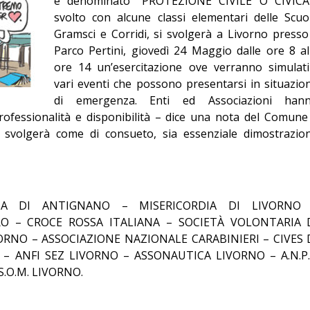
e denominato “PROTEZIONE CIVILE O CIVICA
Editoriale
svolto con alcune classi elementari delle Scuo
Gramsci e Corridi, si svolgerà a Livorno presso 
Parco Pertini, giovedì 24 Maggio dalle ore 8 al
ore 14 un’esercitazione ove verranno simulati
vari eventi che possono presentarsi in situazio
di emergenza. Enti ed Associazioni han
rofessionalità e disponibilità – dice una nota del Comune
 si svolgerà come di consueto, sia essenziale dimostrazio
ORDIA DI ANTIGNANO – MISERICORDIA DI LIVORNO
O – CROCE ROSSA ITALIANA – SOCIETÀ VOLONTARIA 
ORNO – ASSOCIAZIONE NAZIONALE CARABINIERI – CIVES 
– ANFI SEZ LIVORNO – ASSONAUTICA LIVORNO – A.N.P.
.S.O.M. LIVORNO.