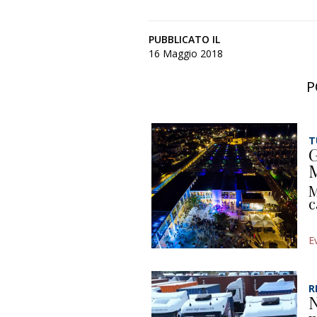
PUBBLICATO IL
16 Maggio 2018
P
T
G
M
M
c
E
R
N