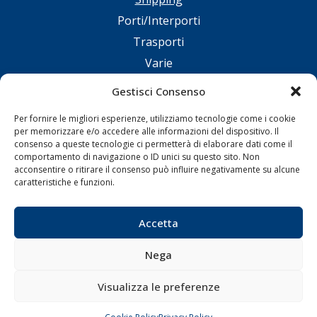
Porti/Interporti
Trasporti
Varie
Sostenibilità
Gestisci Consenso
Compagnie di Navigazione
Per fornire le migliori esperienze, utilizziamo tecnologie come i cookie
Blue economy
per memorizzare e/o accedere alle informazioni del dispositivo. Il
consenso a queste tecnologie ci permetterà di elaborare dati come il
Diporto
comportamento di navigazione o ID unici su questo sito. Non
Chi siamo
acconsentire o ritirare il consenso può influire negativamente su alcune
caratteristiche e funzioni.
Contatti
Accetta
SEGUI
Nega
Visualizza le preferenze