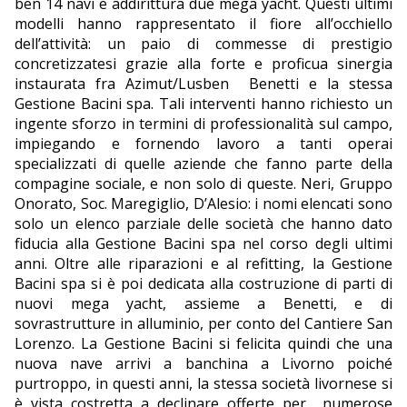
ben 14 navi e addirittura due mega yacht. Questi ultimi
modelli hanno rappresentato il fiore all’occhiello
dell’attività: un paio di commesse di prestigio
concretizzatesi grazie alla forte e proficua sinergia
instaurata fra Azimut/Lusben
Benetti e la stessa
Gestione Bacini spa. Tali interventi hanno richiesto un
ingente sforzo in termini di professionalità sul campo,
impiegando e fornendo lavoro a tanti operai
specializzati di quelle aziende che fanno parte della
compagine sociale, e non solo di queste. Neri, Gruppo
Onorato, Soc. Maregiglio, D’Alesio: i nomi elencati sono
solo un elenco parziale delle società che hanno dato
fiducia alla Gestione Bacini spa nel corso degli ultimi
anni. Oltre alle riparazioni e al refitting, la Gestione
Bacini spa si è poi dedicata alla costruzione di parti di
nuovi mega yacht, assieme a Benetti, e di
sovrastrutture in alluminio, per conto del Cantiere San
Lorenzo. La Gestione Bacini si felicita quindi che una
nuova nave arrivi a banchina a Livorno poiché
purtroppo, in questi anni, la stessa società livornese si
è vista costretta a declinare offerte per
numerose