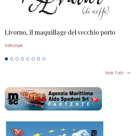
Livorno, il maquillage del vecchio porto
L
s
Editoriale
Ed
Vedi Tutti