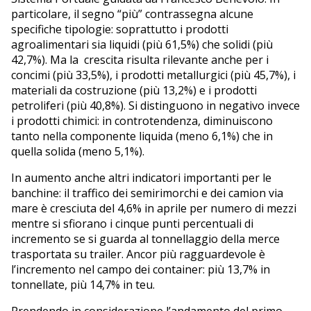
particolare, il segno “più” contrassegna alcune
specifiche tipologie: soprattutto i prodotti
agroalimentari sia liquidi (più 61,5%) che solidi (più
42,7%). Ma la crescita risulta rilevante anche per i
concimi (più 33,5%), i prodotti metallurgici (più 45,7%), i
materiali da costruzione (più 13,2%) e i prodotti
petroliferi (più 40,8%). Si distinguono in negativo invece
i prodotti chimici: in controtendenza, diminuiscono
tanto nella componente liquida (meno 6,1%) che in
quella solida (meno 5,1%).
In aumento anche altri indicatori importanti per le
banchine: il traffico dei semirimorchi e dei camion via
mare è cresciuta del 4,6% in aprile per numero di mezzi
mentre si sfiorano i cinque punti percentuali di
incremento se si guarda al tonnellaggio della merce
trasportata su trailer. Ancor più ragguardevole è
l’incremento nel campo dei container: più 13,7% in
tonnellate, più 14,7% in teu.
Prendendo in considerazione l’andamento del primo