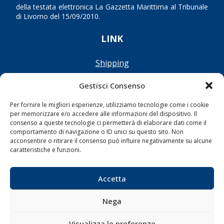
della testata elettronica La Gazzetta Marittima al Tribunale
di Livorno del 15/09/2010.
LINK
Shipping
Porti/Interporti
Gestisci Consenso
Trasporti
Per fornire le migliori esperienze, utilizziamo tecnologie come i cookie
Varie
per memorizzare e/o accedere alle informazioni del dispositivo. Il
Sostenibilità
consenso a queste tecnologie ci permetterà di elaborare dati come il
comportamento di navigazione o ID unici su questo sito. Non
Compagnie di Navigazione
acconsentire o ritirare il consenso può influire negativamente su alcune
caratteristiche e funzioni.
Blue economy
Diporto
Accetta
Chi siamo
Contatti
Nega
Visualizza le preferenze