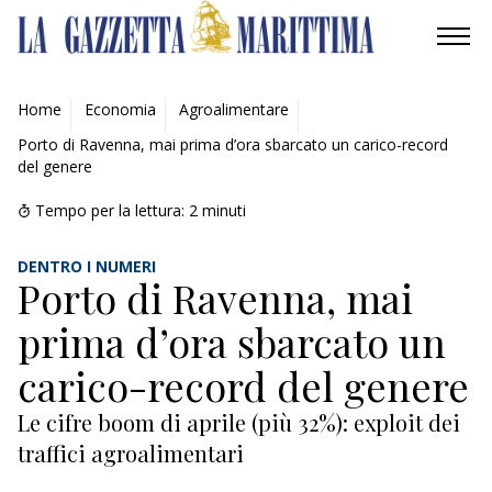
AMBIENTE
Home
Economia
Agroalimentare
Porto di Ravenna, mai prima d’ora sbarcato un carico-record
MOBILITÀ
del genere
INDUSTRIA
Tempo per la lettura:
2
minuti
RICERCA
DENTRO I NUMERI
Porto di Ravenna, mai
ECONOMIA
prima d’ora sbarcato un
TURISMO
carico-record del genere
Le cifre boom di aprile (più 32%): exploit dei
CULTURA
traffici agroalimentari
NAUTICA