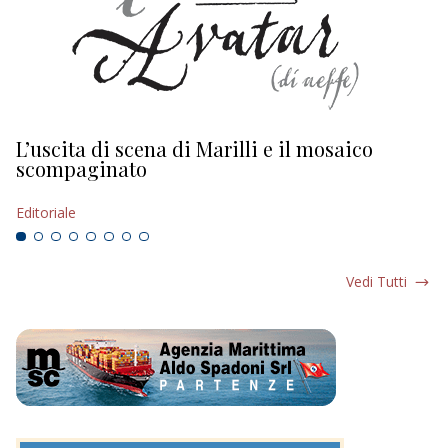
L’uscita di scena di Marilli e il mosaico
D
scompaginato
Ed
Editoriale
Vedi Tutti