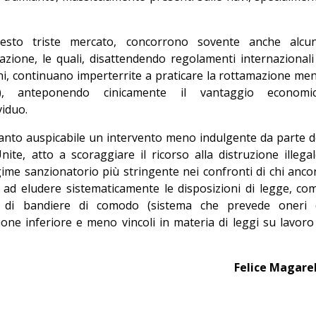
esto triste mercato, concorrono sovente anche alcu
zione, le quali, disattendendo regolamenti internazionali
ani, continuano imperterrite a praticare la rottamazione me
), anteponendo cinicamente il vantaggio economi
viduo.
anto auspicabile un intervento meno indulgente da parte d
ite, atto a scoraggiare il ricorso alla distruzione illegal
me sanzionatorio più stringente nei confronti di chi anco
e ad eludere sistematicamente le disposizioni di legge, co
zzo di bandiere di comodo (sistema che prevede oneri 
ione inferiore e meno vincoli in materia di leggi su lavoro
Felice Magarel