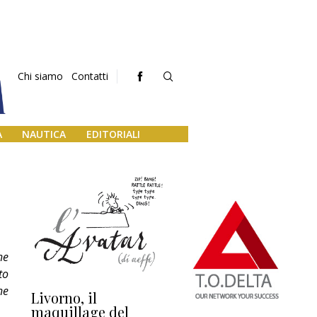
Chi siamo
Contatti
A
NAUTICA
EDITORIALI
he
to
he
Livorno, il
L’uscita di scena di
Da
maquillage del
Marilli e il mosaico
gu