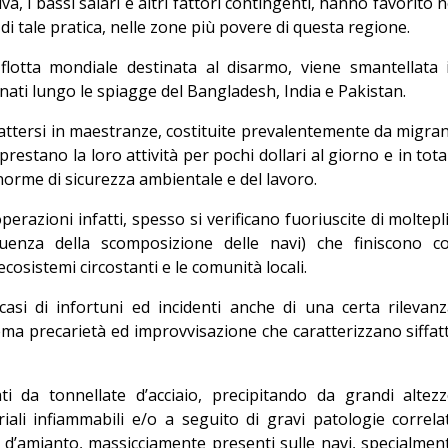
, i bassi salari e altri fattori contingenti, hanno favorito n
di tale pratica, nelle zone più povere di questa regione.
 flotta mondiale destinata al disarmo, viene smantellata 
minati lungo le spiagge del Bangladesh, India e Pakistan.
attersi in maestranze, costituite prevalentemente da migran
prestano la loro attività per pochi dollari al giorno e in tota
norme di sicurezza ambientale e del lavoro.
erazioni infatti, spesso si verificano fuoriuscite di moltepli
uenza della scomposizione delle navi) che finiscono c
osistemi circostanti e le comunità locali.
asi di infortuni ed incidenti anche di una certa rilevanz
rema precarietà ed improvvisazione che caratterizzano siffat
i da tonnellate d’acciaio, precipitando da grandi altezz
riali infiammabili e/o a seguito di gravi patologie correla
re d’amianto, massicciamente presenti sulle navi, specialmen