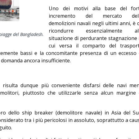
Editoriale
Uno dei motivi alla base del for
incremento del mercato del
demolizioni navali negli ultimi anni, è 
ricondurre essenzialmente al
spiagge del Bangladesh.
situazione di perdurante stagnazione 
cui versa il comparto del traspor
temente bassi e la concomitante presenza di un eccesso 
na domanda ancora insufficiente.
, risulta dunque più conveniente disfarsi delle navi me
molitori, piuttosto che utilizzarle senza alcun margine 
oro dello ship breaker (demolitore navale) in Asia del Su
siderato tra i più pericolosi in assoluto, soprattutto a cau
guito.