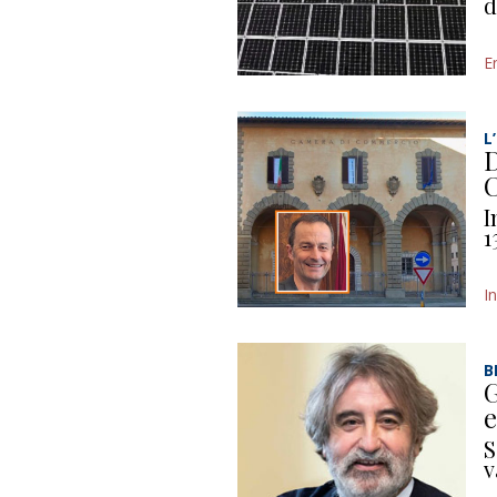
d
E
L
D
C
I
1
I
B
G
e
S
v