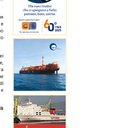
ne
 e
no
co
ei
e,
ra
me
di
 e
li