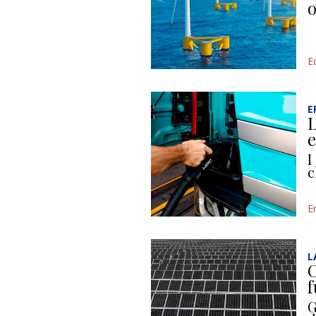
o
Ed
E
L
e
I
c
E
L
C
f
G