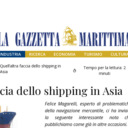
INDUSTRIA
RICERCA
ECONOMIA
TURISMO
CULTUR
Quell’altra faccia dello shipping in
Tempo per la lettura:
2
Asia
minuti
ccia dello shipping in Asia
Felice Magarelli, esperto di problematic
della navigazione mercantile, ci ha invia
la seguente interessante nota c
Addio amico
pubblichiamo come già in altre occasioni.
Giorgio