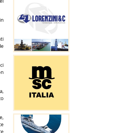
el
in
ti
le
ci
on
a,
to
e,
te
te