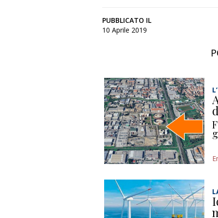
PUBBLICATO IL
10 Aprile 2019
P
L
A
d
F
g
E
L
I
m