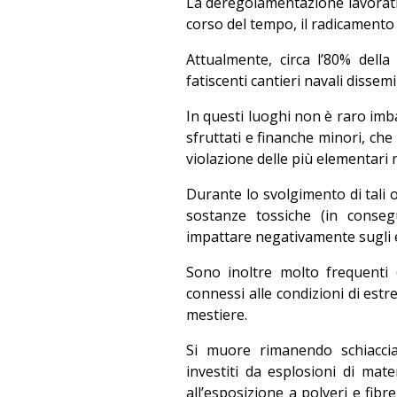
La deregolamentazione lavorativa
corso del tempo, il radicamento 
Attualmente, circa l’80% della
fatiscenti cantieri navali disse
In questi luoghi non è raro imb
sfruttati e finanche minori, che 
violazione delle più elementari 
Durante lo svolgimento di tali op
sostanze tossiche (in conseg
impattare negativamente sugli ec
Sono inoltre molto frequenti c
connessi alle condizioni di est
mestiere.
Si muore rimanendo schiacciat
investiti da esplosioni di mate
all’esposizione a polveri e fib