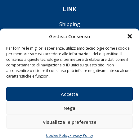
LINK
Shipping
Porti/Interporti
Gestisci Consenso
Trasporti
Per fornire le migliori esperienze, utilizziamo tecnologie come i cookie
Varie
per memorizzare e/o accedere alle informazioni del dispositivo. Il
consenso a queste tecnologie ci permetterà di elaborare dati come il
Sostenibilità
comportamento di navigazione o ID unici su questo sito. Non
Compagnie di Navigazione
acconsentire o ritirare il consenso può influire negativamente su alcune
caratteristiche e funzioni.
Blue economy
Diporto
Accetta
Chi siamo
Contatti
Nega
Visualizza le preferenze
SEGUI
Cookie Policy
Privacy Policy
CHIAMA
SCRIVI