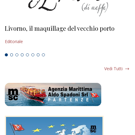
Livorno, il maquillage del vecchio porto
L
s
Editoriale
Ed
Vedi Tutti