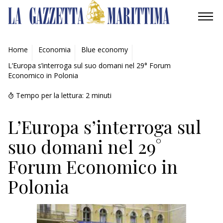
AMBIENTE
Home
Economia
Blue economy
L’Europa s’interroga sul suo domani nel 29° Forum
MOBILITÀ
Economico in Polonia
INDUSTRIA
Tempo per la lettura:
2
minuti
RICERCA
L’Europa s’interroga sul
suo domani nel 29°
ECONOMIA
Forum Economico in
TURISMO
Polonia
CULTURA
NAUTICA