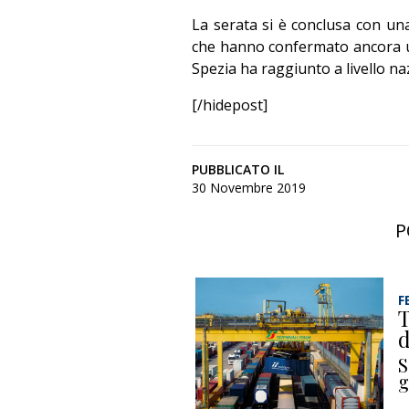
La serata si è conclusa con una 
che hanno confermato ancora una 
Spezia ha raggiunto a livello na
[/hidepost]
PUBBLICATO IL
30 Novembre 2019
P
F
T
d
S
g