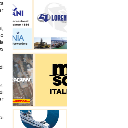
za
er
i,
no
ia
os
di
s:
di
er
oi