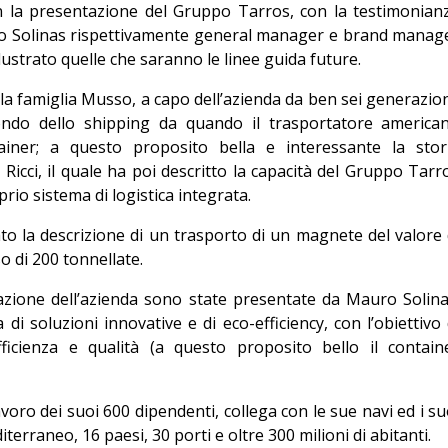
n la presentazione del Gruppo Tarros, con la testimonian
auro Solinas rispettivamente general manager e brand manag
ustrato quelle che saranno le linee guida future.
la famiglia Musso, a capo dell’azienda da ben sei generazion
ondo dello shipping da quando il trasportatore america
iner; a questo proposito bella e interessante la stor
 Ricci, il quale ha poi descritto la capacità del Gruppo Tarr
rio sistema di logistica integrata.
ato la descrizione di un trasporto di un magnete del valore 
so di 200 tonnellate.
azione dell’azienda sono state presentate da Mauro Solina
 di soluzioni innovative e di eco-efficiency, con l’obiettivo 
fficienza e qualità (a questo proposito bello il contain
voro dei suoi 600 dipendenti, collega con le sue navi ed i su
erraneo, 16 paesi, 30 porti e oltre 300 milioni di abitanti.