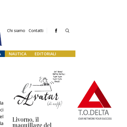
Chi siamo
Contatti
A
NAUTICA
EDITORIALI
la
ci
el
Livorno, il
L’uscita di scena di
Da
la
maquillage del
Marilli e il mosaico
gu