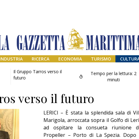
INDUSTRIA
RICERCA
ECONOMIA
TURISMO
CULTUR
Il Gruppo Tarros verso il
Tempo per la lettura:
2
futuro
minuti
os verso il futuro
LERICI – È stata la splendida sala di Vil
Marigola, arroccata sopra il Golfo di Leri
ad ospitare la consueta riunione d
Addio amico
Propeller – Porto di La Spezia. Dopo 
Giorgio