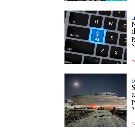
L
N
d
R
S
E
C
S
a
P
a
C