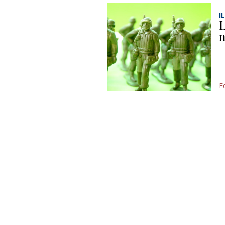
I
L
n
Ed