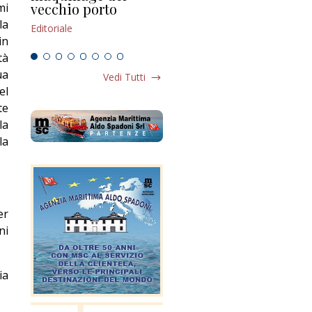
vecchio porto
scompaginato
mi
Edi
la
Editoriale
Editoriale
in
tà
ua
Vedi Tutti
el
te
la
la
er
ni
ia