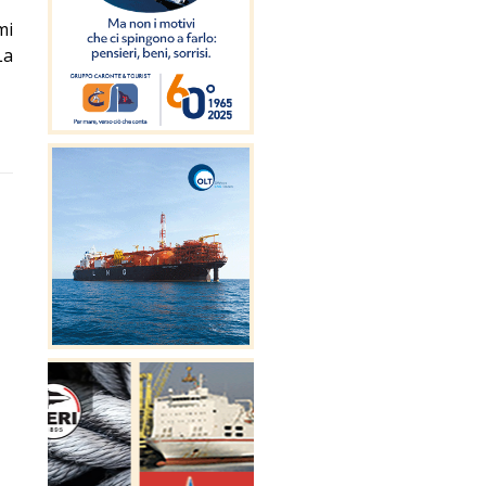
mi
La