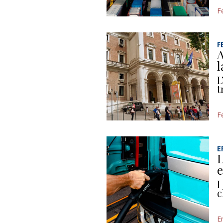
F
F
A
l
L
t
F
E
L
e
I
c
E