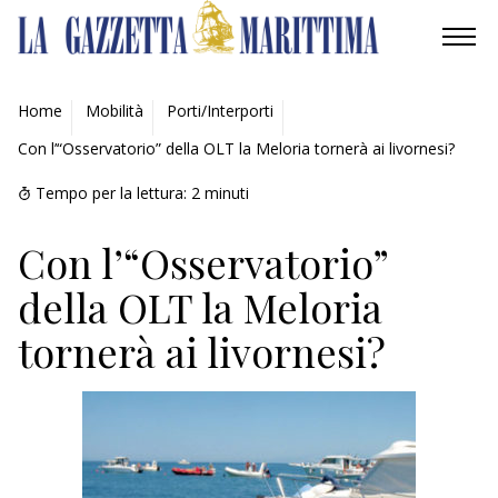
AMBIENTE
Home
Mobilità
Porti/Interporti
Con l’“Osservatorio” della OLT la Meloria tornerà ai livornesi?
MOBILITÀ
Tempo per la lettura:
2
minuti
INDUSTRIA
Con l’“Osservatorio”
RICERCA
della OLT la Meloria
ECONOMIA
tornerà ai livornesi?
TURISMO
CULTURA
NAUTICA