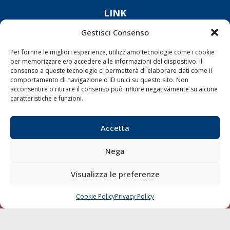
LINK
Gestisci Consenso
Shipping
Per fornire le migliori esperienze, utilizziamo tecnologie come i cookie
Porti/Interporti
per memorizzare e/o accedere alle informazioni del dispositivo. Il
Trasporti
consenso a queste tecnologie ci permetterà di elaborare dati come il
comportamento di navigazione o ID unici su questo sito. Non
Varie
acconsentire o ritirare il consenso può influire negativamente su alcune
caratteristiche e funzioni.
Sostenibilità
Compagnie di Navigazione
Accetta
Blue economy
Diporto
Nega
Chi siamo
Visualizza le preferenze
Contatti
Cookie Policy
Privacy Policy
CHIAMA
SCRIVI
SEGUI