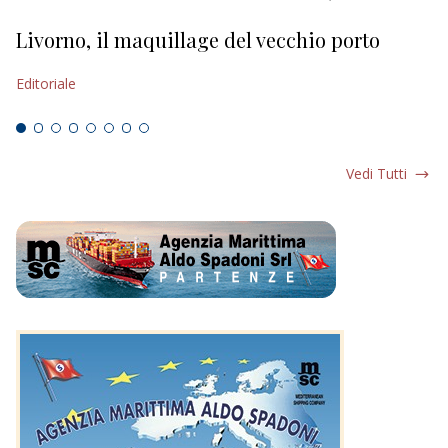
Livorno, il maquillage del vecchio porto
L
s
Editoriale
Ed
Vedi Tutti