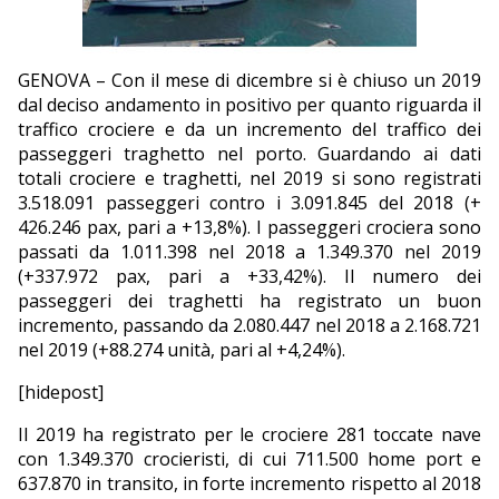
EDITORIALI
GENOVA – Con il mese di dicembre si è chiuso un 2019
dal deciso andamento in positivo per quanto riguarda il
traffico crociere e da un incremento del traffico dei
passeggeri traghetto nel porto. Guardando ai dati
totali crociere e traghetti, nel 2019 si sono registrati
3.518.091 passeggeri contro i 3.091.845 del 2018 (+
426.246 pax, pari a +13,8%). I passeggeri crociera sono
passati da 1.011.398 nel 2018 a 1.349.370 nel 2019
(+337.972 pax, pari a +33,42%). Il numero dei
passeggeri dei traghetti ha registrato un buon
incremento, passando da 2.080.447 nel 2018 a 2.168.721
nel 2019 (+88.274 unità, pari al +4,24%).
[hidepost]
Il 2019 ha registrato per le crociere 281 toccate nave
con 1.349.370 crocieristi, di cui 711.500 home port e
637.870 in transito, in forte incremento rispetto al 2018