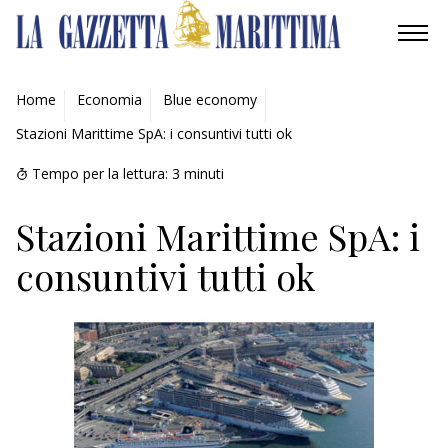
AMBIENTE
Home
Economia
Blue economy
Stazioni Marittime SpA: i consuntivi tutti ok
MOBILITÀ
Tempo per la lettura:
3
minuti
INDUSTRIA
Stazioni Marittime SpA: i
RICERCA
consuntivi tutti ok
ECONOMIA
TURISMO
CULTURA
NAUTICA