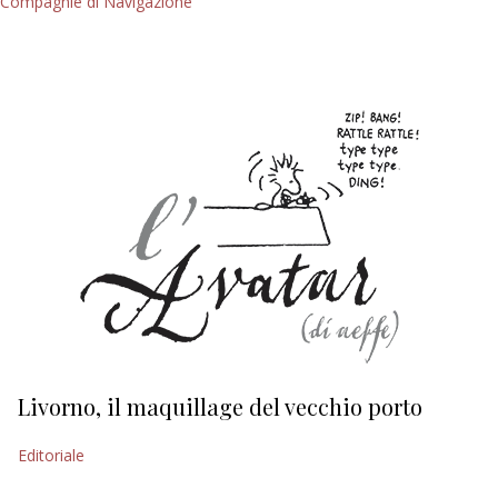
Compagnie di Navigazione
Livorno, il maquillage del vecchio porto
L
s
Editoriale
Ed