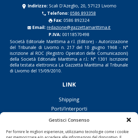
Indirizzo:
Scali D'Azeglio, 20, 57123 Livorno
Telefono:
0586 893358
Fax:
0586 892324
Email:
redazione@gazzettamarittima.it
P.IVA:
00118570498
Società Editoriale Marittima a r.l. (Editore) - Autorizzazione
del Tribunale di Livorno n. 217 del 10 giugno 1968 - N°
iscrizione al ROC (Registro Operatori delle Comunicazioni)
della Società Editoriale Marittima a r.l.: N° 1301 Iscrizione
della testata elettronica La Gazzetta Marittima al Tribunale
di Livorno del 15/09/2010.
LINK
Shipping
Porti/Interporti
Trasporti
Gestisci Consenso
Varie
Per fornire le migliori esperienze, utilizziamo tecnologie come i cookie
Sostenibilità
per memorizzare e/o accedere alle informazioni del dispositivo. Il