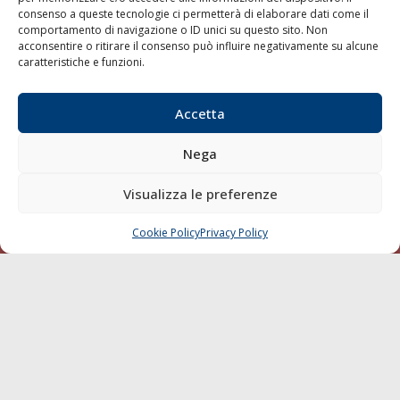
consenso a queste tecnologie ci permetterà di elaborare dati come il
Compagnie di Navigazione
comportamento di navigazione o ID unici su questo sito. Non
acconsentire o ritirare il consenso può influire negativamente su alcune
Blue economy
caratteristiche e funzioni.
Diporto
Chi siamo
Accetta
Contatti
Nega
SEGUI
Visualizza le preferenze
Cookie Policy
Privacy Policy
CHIAMA
SCRIVI
© 1968 - 2026 Tutti i diritti sono riservati
Cookie Policy
Privacy Policy
Mappa del sito
born in
MaMaStudiOs