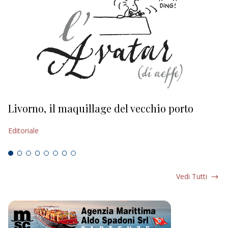
Livorno, il maquillage del vecchio porto
L
s
Editoriale
Ed
Vedi Tutti