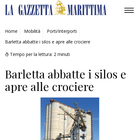
AMBIENTE
Home
Mobilità
Porti/Interporti
Barletta abbatte i silos e apre alle crociere
MOBILITÀ
Tempo per la lettura:
2
minuti
INDUSTRIA
Barletta abbatte i silos e
RICERCA
apre alle crociere
ECONOMIA
TURISMO
CULTURA
NAUTICA