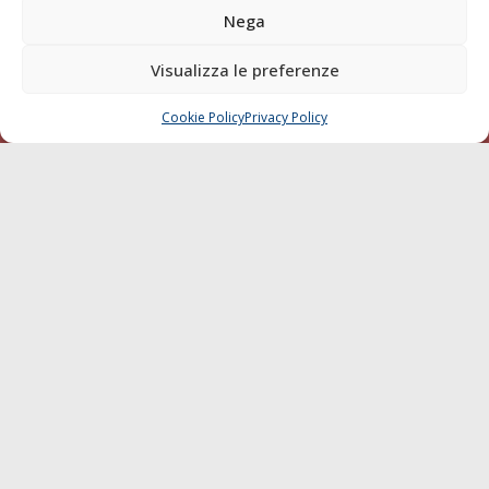
Nega
Chi siamo
Contatti
Visualizza le preferenze
SEGUI
Cookie Policy
Privacy Policy
CHIAMA
SCRIVI
© 1968 - 2026 Tutti i diritti sono riservati
Cookie Policy
Privacy Policy
Mappa del sito
born in
MaMaStudiOs