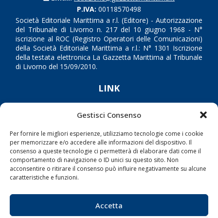
P.IVA:
00118570498
Società Editoriale Marittima a r.l. (Editore) - Autorizzazione
del Tribunale di Livorno n. 217 del 10 giugno 1968 - N°
iscrizione al ROC (Registro Operatori delle Comunicazioni)
della Società Editoriale Marittima a r.l.: N° 1301 Iscrizione
della testata elettronica La Gazzetta Marittima al Tribunale
di Livorno del 15/09/2010.
LINK
Shipping
Gestisci Consenso
Porti/Interporti
Per fornire le migliori esperienze, utilizziamo tecnologie come i cookie
Trasporti
per memorizzare e/o accedere alle informazioni del dispositivo. Il
consenso a queste tecnologie ci permetterà di elaborare dati come il
Varie
comportamento di navigazione o ID unici su questo sito. Non
acconsentire o ritirare il consenso può influire negativamente su alcune
Sostenibilità
caratteristiche e funzioni.
Compagnie di Navigazione
Blue economy
Accetta
Diporto