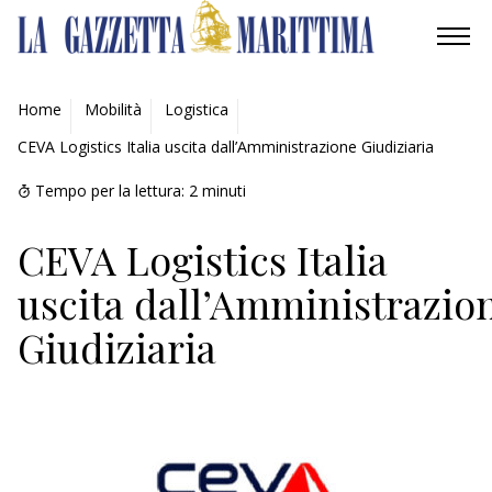
AMBIENTE
Home
Mobilità
Logistica
CEVA Logistics Italia uscita dall’Amministrazione Giudiziaria
MOBILITÀ
Tempo per la lettura:
2
minuti
INDUSTRIA
CEVA Logistics Italia
RICERCA
uscita dall’Amministrazio
ECONOMIA
Giudiziaria
TURISMO
CULTURA
NAUTICA