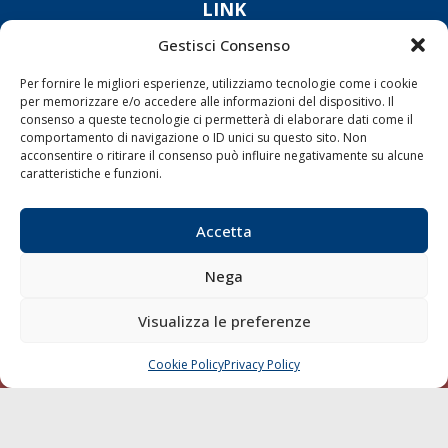
LINK
Gestisci Consenso
Shipping
Per fornire le migliori esperienze, utilizziamo tecnologie come i cookie
Porti/Interporti
per memorizzare e/o accedere alle informazioni del dispositivo. Il
Trasporti
consenso a queste tecnologie ci permetterà di elaborare dati come il
comportamento di navigazione o ID unici su questo sito. Non
Varie
acconsentire o ritirare il consenso può influire negativamente su alcune
caratteristiche e funzioni.
Sostenibilità
Compagnie di Navigazione
Accetta
Blue economy
Diporto
Nega
Chi siamo
Visualizza le preferenze
Contatti
Cookie Policy
Privacy Policy
CHIAMA
SCRIVI
SEGUI