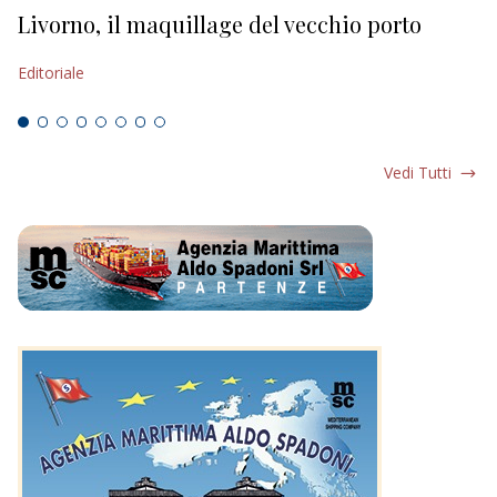
Livorno, il maquillage del vecchio porto
L
s
Editoriale
Ed
Vedi Tutti