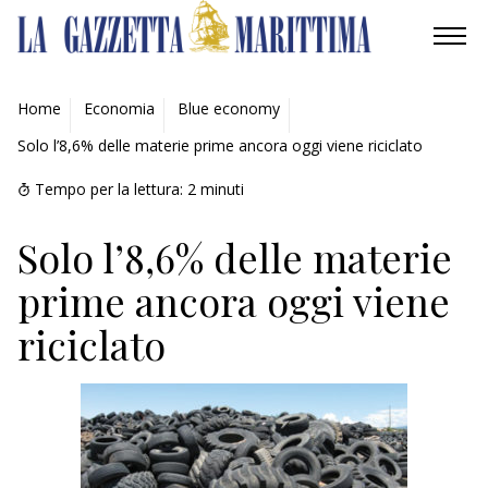
AMBIENTE
Home
Economia
Blue economy
Solo l’8,6% delle materie prime ancora oggi viene riciclato
MOBILITÀ
Tempo per la lettura:
2
minuti
INDUSTRIA
Solo l’8,6% delle materie
RICERCA
prime ancora oggi viene
ECONOMIA
riciclato
TURISMO
CULTURA
NAUTICA