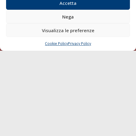
Accetta
Diporto
Chi siamo
Nega
Contatti
Visualizza le preferenze
SEGUI
Cookie Policy
Privacy Policy
CHIAMA
SCRIVI
© 1968 - 2026 Tutti i diritti sono riservati
Cookie Policy
Privacy Policy
Mappa del sito
born in
MaMaStudiOs