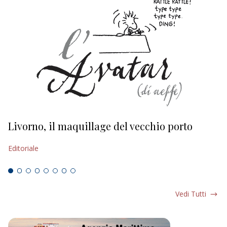
Livorno, il maquillage del vecchio porto
L
s
Editoriale
Ed
Vedi Tutti