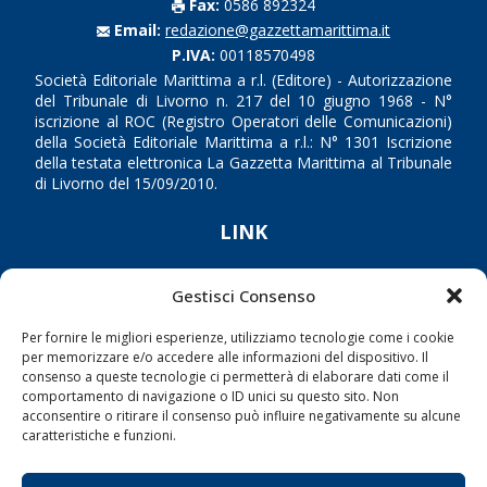
Fax:
0586 892324
Email:
redazione@gazzettamarittima.it
P.IVA:
00118570498
Società Editoriale Marittima a r.l. (Editore) - Autorizzazione
del Tribunale di Livorno n. 217 del 10 giugno 1968 - N°
iscrizione al ROC (Registro Operatori delle Comunicazioni)
della Società Editoriale Marittima a r.l.: N° 1301 Iscrizione
della testata elettronica La Gazzetta Marittima al Tribunale
di Livorno del 15/09/2010.
LINK
Shipping
Gestisci Consenso
Porti/Interporti
Per fornire le migliori esperienze, utilizziamo tecnologie come i cookie
Trasporti
per memorizzare e/o accedere alle informazioni del dispositivo. Il
consenso a queste tecnologie ci permetterà di elaborare dati come il
Varie
comportamento di navigazione o ID unici su questo sito. Non
Sostenibilità
acconsentire o ritirare il consenso può influire negativamente su alcune
caratteristiche e funzioni.
Compagnie di Navigazione
Blue economy