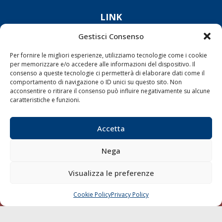
LINK
Gestisci Consenso
Shipping
Porti/Interporti
Per fornire le migliori esperienze, utilizziamo tecnologie come i cookie
per memorizzare e/o accedere alle informazioni del dispositivo. Il
Trasporti
consenso a queste tecnologie ci permetterà di elaborare dati come il
comportamento di navigazione o ID unici su questo sito. Non
Varie
acconsentire o ritirare il consenso può influire negativamente su alcune
Sostenibilità
caratteristiche e funzioni.
Compagnie di Navigazione
Accetta
Blue economy
Diporto
Nega
Chi siamo
Visualizza le preferenze
Contatti
Cookie Policy
Privacy Policy
CHIAMA
SCRIVI
SEGUI