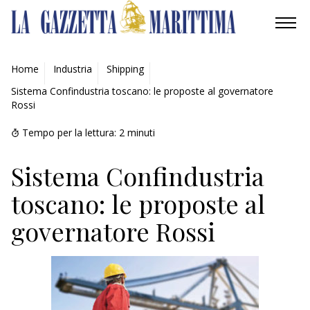
AMBIENTE
Home
Industria
Shipping
Sistema Confindustria toscano: le proposte al governatore
MOBILITÀ
Rossi
INDUSTRIA
Tempo per la lettura:
2
minuti
RICERCA
Sistema Confindustria
toscano: le proposte al
ECONOMIA
governatore Rossi
TURISMO
CULTURA
NAUTICA