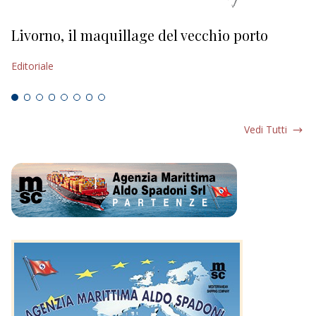
Livorno, il maquillage del vecchio porto
L
s
Editoriale
Ed
Vedi Tutti