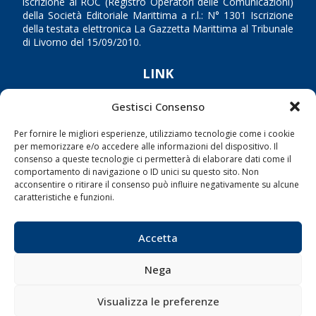
iscrizione al ROC (Registro Operatori delle Comunicazioni)
della Società Editoriale Marittima a r.l.: N° 1301 Iscrizione
della testata elettronica La Gazzetta Marittima al Tribunale
di Livorno del 15/09/2010.
LINK
Gestisci Consenso
Shipping
Porti/Interporti
Per fornire le migliori esperienze, utilizziamo tecnologie come i cookie
per memorizzare e/o accedere alle informazioni del dispositivo. Il
Trasporti
consenso a queste tecnologie ci permetterà di elaborare dati come il
Varie
comportamento di navigazione o ID unici su questo sito. Non
acconsentire o ritirare il consenso può influire negativamente su alcune
Sostenibilità
caratteristiche e funzioni.
Compagnie di Navigazione
Blue economy
Accetta
Diporto
Nega
Chi siamo
Contatti
Visualizza le preferenze