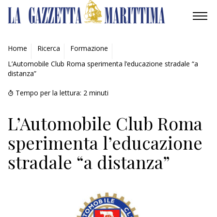
AMBIENTE
Home
Ricerca
Formazione
L’Automobile Club Roma sperimenta l’educazione stradale “a
MOBILITÀ
distanza”
INDUSTRIA
Tempo per la lettura:
2
minuti
RICERCA
L’Automobile Club Roma
sperimenta l’educazione
ECONOMIA
stradale “a distanza”
TURISMO
CULTURA
NAUTICA