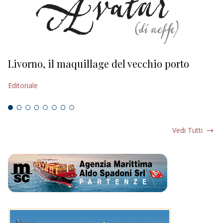
Livorno, il maquillage del vecchio porto
L
s
Editoriale
Ed
Vedi Tutti