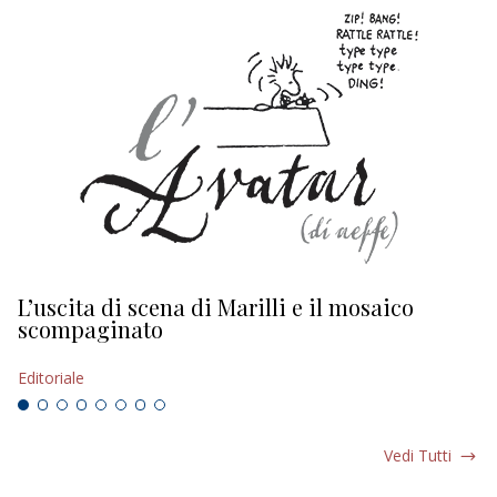
L’uscita di scena di Marilli e il mosaico
D
scompaginato
Ed
Editoriale
Vedi Tutti