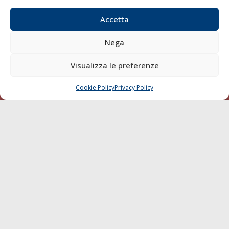
Sostenibilità
Compagnie di Navigazione
Accetta
Blue economy
Nega
Diporto
Chi siamo
Visualizza le preferenze
Contatti
Cookie Policy
Privacy Policy
CHIAMA
SCRIVI
SEGUI
© 1968 - 2026 Tutti i diritti sono riservati
Cookie Policy
Privacy Policy
Mappa del sito
born in
MaMaStudiOs