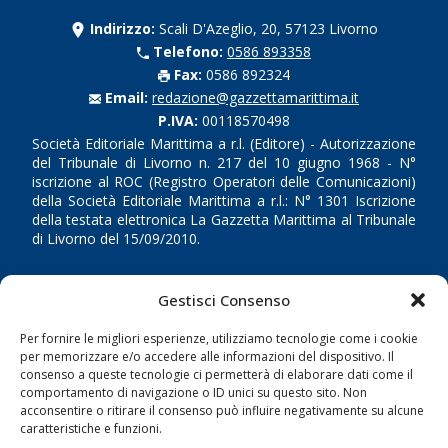
Indirizzo:
Scali D'Azeglio, 20, 57123 Livorno
Telefono:
0586 893358
Fax:
0586 892324
Email:
redazione@gazzettamarittima.it
P.IVA:
00118570498
Società Editoriale Marittima a r.l. (Editore) - Autorizzazione
del Tribunale di Livorno n. 217 del 10 giugno 1968 - N°
iscrizione al ROC (Registro Operatori delle Comunicazioni)
della Società Editoriale Marittima a r.l.: N° 1301 Iscrizione
della testata elettronica La Gazzetta Marittima al Tribunale
di Livorno del 15/09/2010.
LINK
Gestisci Consenso
Shipping
Per fornire le migliori esperienze, utilizziamo tecnologie come i cookie
per memorizzare e/o accedere alle informazioni del dispositivo. Il
Porti/Interporti
consenso a queste tecnologie ci permetterà di elaborare dati come il
Trasporti
comportamento di navigazione o ID unici su questo sito. Non
acconsentire o ritirare il consenso può influire negativamente su alcune
Varie
caratteristiche e funzioni.