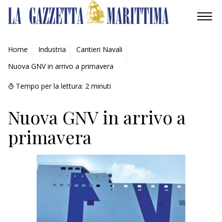
AMBIENTE
Home
Industria
Cantieri Navali
Nuova GNV in arrivo a primavera
MOBILITÀ
Tempo per la lettura:
2
minuti
INDUSTRIA
Nuova GNV in arrivo a
RICERCA
primavera
ECONOMIA
TURISMO
CULTURA
NAUTICA