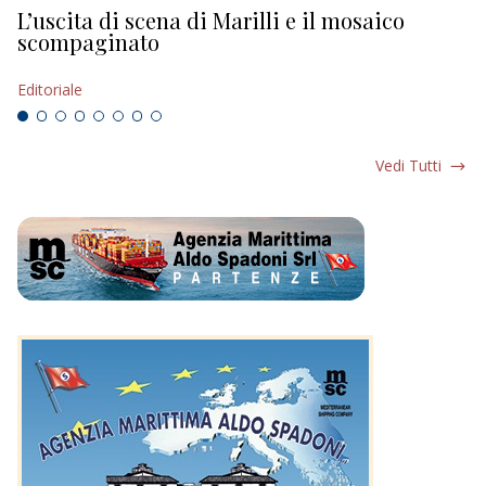
L’uscita di scena di Marilli e il mosaico
D
scompaginato
Ed
Editoriale
Vedi Tutti