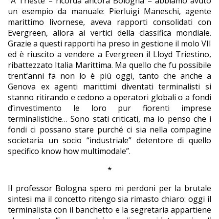
“A Trieste – ricorda ancora Bologna – abbiamo avuto
un esempio da manuale: Pierluigi Maneschi, agente
marittimo livornese, aveva rapporti consolidati con
Evergreen, allora ai vertici della classifica mondiale.
Grazie a questi rapporti ha preso in gestione il molo VII
ed è riuscito a vendere a Evergreen il Lloyd Triestino,
ribattezzato Italia Marittima. Ma quello che fu possibile
trent’anni fa non lo è più oggi, tanto che anche a
Genova ex agenti marittimi diventati terminalisti si
stanno ritirando e cedono a operatori globali o a fondi
d’investimento le loro pur fiorenti imprese
terminalistiche… Sono stati criticati, ma io penso che i
fondi ci possano stare purché ci sia nella compagine
societaria un socio “industriale” detentore di quello
specifico know how multimodale”.
*
Il professor Bologna spero mi perdoni per la brutale
sintesi ma il concetto ritengo sia rimasto chiaro: oggi il
terminalista con il banchetto e la segretaria appartiene