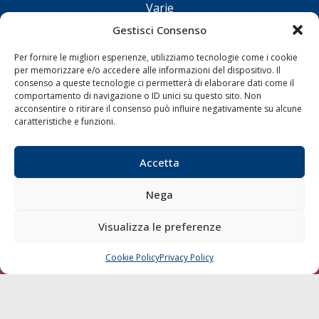
Varie
Sostenibilità
Gestisci Consenso
Compagnie di Navigazione
Per fornire le migliori esperienze, utilizziamo tecnologie come i cookie
Blue economy
per memorizzare e/o accedere alle informazioni del dispositivo. Il
consenso a queste tecnologie ci permetterà di elaborare dati come il
Diporto
comportamento di navigazione o ID unici su questo sito. Non
acconsentire o ritirare il consenso può influire negativamente su alcune
Chi siamo
caratteristiche e funzioni.
Contatti
Accetta
SEGUI
Nega
Visualizza le preferenze
Cookie Policy
Privacy Policy
CHIAMA
SCRIVI
© 1968 - 2026 Tutti i diritti sono riservati
Cookie Policy
Privacy Policy
Mappa del sito