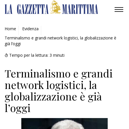
AMBIENTE
Home
Evidenza
Terminalismo e grandi network logistici, la globalizzazione è
MOBILITÀ
già l’oggi
INDUSTRIA
Tempo per la lettura:
3
minuti
RICERCA
Terminalismo e grandi
network logistici, la
ECONOMIA
globalizzazione è già
TURISMO
l’oggi
CULTURA
NAUTICA