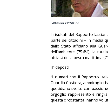
Giovanni Pettorino
I risultati del Rapporto lasc
parte dei cittadini – in media qu
dello Stato affidano alla Guard
dell’ambiente (75.6%), la tutela
attività della pesca marittima (7
[hidepost]
“I numeri che il Rapporto Ita
Guardia Costiera, ammiraglio is
quotidiano svolto con passione
orgoglio rappresento e ringrazi
questa circostanza, hanno voluto