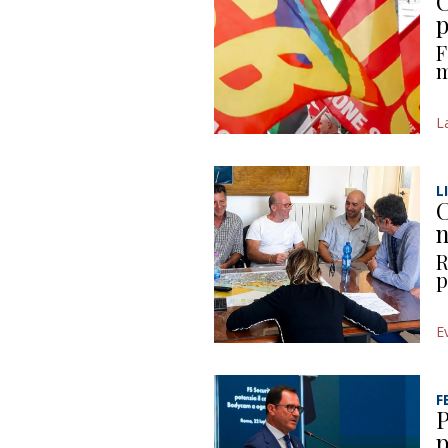
C
p
F
m
L
L
C
n
R
p
E
F
P
p