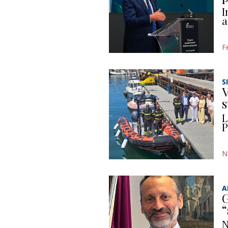
I
a
F
S
V
s
L
P
N
A
G
“
N