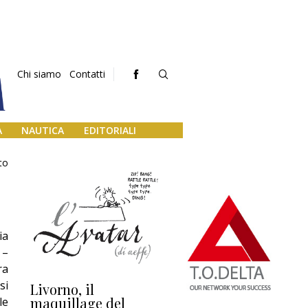
Chi siamo
Contatti
A
NAUTICA
EDITORIALI
to
ia
 –
ra
si
Livorno, il
L’uscita di scena di
Da
maquillage del
Marilli e il mosaico
gu
le