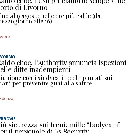
aldo choc, l’Usb proclama lo sciopero nel
orto di Livorno
ino al 9 agosto nelle ore più calde (da
ezzogiorno alle 16)
avoro
IVORNO
aldo choc, l’Authority annuncia ispezioni
elle ditte inadempienti
iunione con i sindacati: occhi puntati sui
iani per prevenire guai alla salute
videnza
ERROVIE
iù sicurezza sui treni: mille “bodycam”
er il personale di Fs Security