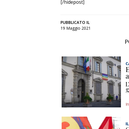
[/hidepost]
PUBBLICATO IL
19 Maggio 2021
P
C
E
a
L
g
I
I