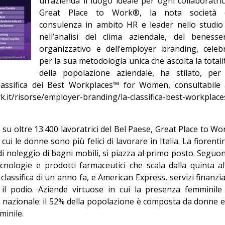
un’azienda il luogo ideale per ogni collaboratric
Editoriale
Great Place to Work®, la nota società 
consulenza in ambito HR e leader nello studio
nell’analisi del clima aziendale, del benesse
organizzativo e dell’employer branding, celeb
per la sua metodologia unica che ascolta la totali
della popolazione aziendale, ha stilato, per 
lassifica dei Best Workplaces™ for Women, consultabile 
.it/risorse/employer-branding/la-classifica-best-workplace
su oltre 13.400 lavoratrici del Bel Paese, Great Place to Wo
cui le donne sono più felici di lavorare in Italia. La fiorenti
 di noleggio di bagni mobili, si piazza al primo posto. Seguo
cnologie e prodotti farmaceutici che scala dalla quinta al
classifica di un anno fa, e American Express, servizi finanzia
 il podio. Aziende virtuose in cui la presenza femminile
a nazionale: il 52% della popolazione è composta da donne e 
inile.