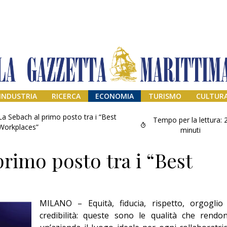
INDUSTRIA
RICERCA
ECONOMIA
TURISMO
CULTUR
La Sebach al primo posto tra i “Best
Tempo per la lettura:
Workplaces”
minuti
primo posto tra i “Best
MILANO – Equità, fiducia, rispetto, orgoglio
Addio amico
credibilità: queste sono le qualità che rendo
Giorgio