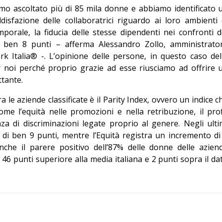
amo ascoltato più di 85 mila donne e abbiamo identificato 
isfazione delle collaboratrici riguardo ai loro ambienti 
porale, la fiducia delle stesse dipendenti nei confronti d
 ben 8 punti – afferma Alessandro Zollo, amministrato
k Italia® -. L’opinione delle persone, in questo caso del
r noi perché proprio grazie ad esse riusciamo ad offrire 
ttante.
 le aziende classificate è il Parity Index, ovvero un indice c
e l’equità nelle promozioni e nella retribuzione, il prof
enza di discriminazioni legate proprio al genere. Negli ulti
o di ben 9 punti, mentre l’Equità registra un incremento di
nche il parere positivo dell’87% delle donne delle azien
i 46 punti superiore alla media italiana e 2 punti sopra il da