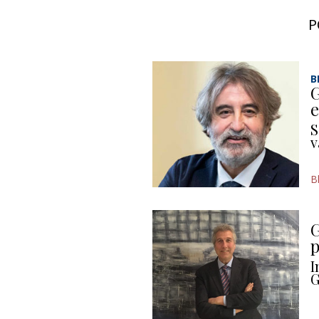
P
B
G
e
S
v
B
G
p
I
G