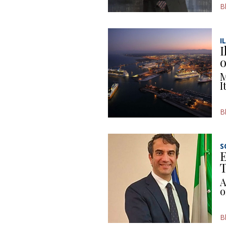
B
I
I
o
M
I
B
S
E
T
A
o
B