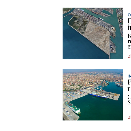
C
D
i
B
r
e
B
I
P
r
C
S
B