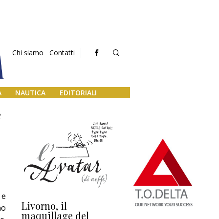
Chi siamo
Contatti
A
NAUTICA
EDITORIALI
2
 e
Livorno, il
L’uscita di scena di
Da
no
maquillage del
Marilli e il mosaico
gu