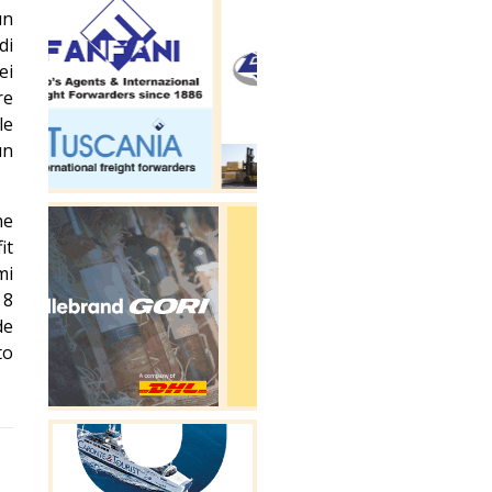
un
di
ei
re
le
un
he
it
mi
 8
de
to