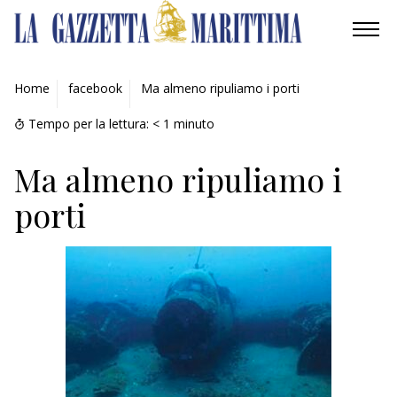
AMBIENTE
Home
facebook
Ma almeno ripuliamo i porti
MOBILITÀ
Tempo per la lettura:
< 1
minuto
INDUSTRIA
Ma almeno ripuliamo i
porti
RICERCA
ECONOMIA
TURISMO
CULTURA
NAUTICA