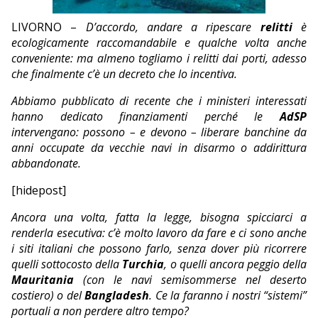
EDITORIALI
LIVORNO –
D’accordo, andare a ripescare
relitti
è
ecologicamente raccomandabile e qualche volta anche
conveniente: ma almeno togliamo i relitti dai porti, adesso
che finalmente c’è un decreto che lo incentiva.
Abbiamo pubblicato di recente che i ministeri interessati
hanno dedicato finanziamenti perché le
AdSP
intervengano: possono – e devono – liberare banchine da
anni occupate da vecchie navi in disarmo o addirittura
abbandonate.
[hidepost]
Ancora una volta, fatta la legge, bisogna spicciarci a
renderla esecutiva: c’è molto lavoro da fare e ci sono anche
i siti italiani che possono farlo, senza dover più ricorrere
quelli sottocosto della
Turchia
, o quelli ancora peggio della
Mauritania
(con le navi semisommerse nel deserto
costiero) o del
Bangladesh
. Ce la faranno i nostri “sistemi”
portuali a non perdere altro tempo?