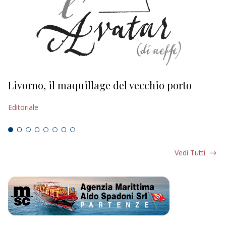
Livorno, il maquillage del vecchio porto
L
s
Editoriale
Ed
Vedi Tutti