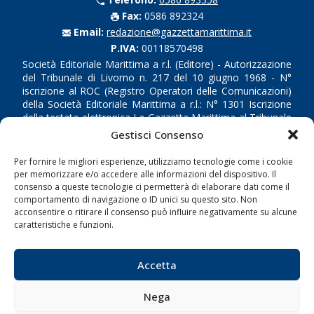
Fax:
0586 892324
Email:
redazione@gazzettamarittima.it
P.IVA:
00118570498
Società Editoriale Marittima a r.l. (Editore) - Autorizzazione
del Tribunale di Livorno n. 217 del 10 giugno 1968 - N°
iscrizione al ROC (Registro Operatori delle Comunicazioni)
della Società Editoriale Marittima a r.l.: N° 1301 Iscrizione
della testata elettronica La Gazzetta Marittima al Tribunale
di Livorno del 15/09/2010.
Gestisci Consenso
LINK
Per fornire le migliori esperienze, utilizziamo tecnologie come i cookie
per memorizzare e/o accedere alle informazioni del dispositivo. Il
consenso a queste tecnologie ci permetterà di elaborare dati come il
Shipping
comportamento di navigazione o ID unici su questo sito. Non
acconsentire o ritirare il consenso può influire negativamente su alcune
Porti/Interporti
caratteristiche e funzioni.
Trasporti
Varie
Accetta
Sostenibilità
Nega
Compagnie di Navigazione