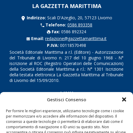
LA GAZZETTA MARITTIMA
Indirizzo:
Scali D'Azeglio, 20, 57123 Livorno
Telefono:
0586 893358
Fax:
0586 892324
Email:
redazione@gazzettamarittima.it
P.IVA:
00118570498
Società Editoriale Marittima a r.l. (Editore) - Autorizzazione
del Tribunale di Livorno n. 217 del 10 giugno 1968 - N°
iscrizione al ROC (Registro Operatori delle Comunicazioni)
della Società Editoriale Marittima a r.l.: N° 1301 Iscrizione
della testata elettronica La Gazzetta Marittima al Tribunale
di Livorno del 15/09/2010.
LINK
Gestisci Consenso
Shipping
Per fornire le migliori esperienze, utilizziamo tecnologie come i cookie
Porti/Interporti
per memorizzare e/o accedere alle informazioni del dispositivo. Il
consenso a queste tecnologie ci permetterà di elaborare dati come il
Trasporti
comportamento di navigazione o ID unici su questo sito. Non
acconsentire o ritirare il consenso può influire negativamente su alcune