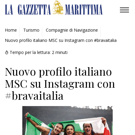
AMBIENTE
Home
Turismo
Compagnie di Navigazione
Nuovo profilo italiano MSC su Instagram con #bravaitalia
MOBILITÀ
Tempo per la lettura:
2
minuti
INDUSTRIA
Nuovo profilo italiano
RICERCA
MSC su Instagram con
ECONOMIA
#bravaitalia
TURISMO
CULTURA
NAUTICA