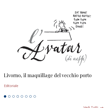
Livorno, il maquillage del vecchio porto
L
s
Editoriale
Ed
Vedi Tutti