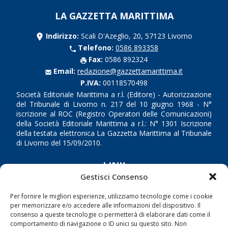
LA GAZZETTA MARITTIMA
Indirizzo:
Scali D'Azeglio, 20, 57123 Livorno
Telefono:
0586 893358
Fax:
0586 892324
Email:
redazione@gazzettamarittima.it
P.IVA:
00118570498
Società Editoriale Marittima a r.l. (Editore) - Autorizzazione
del Tribunale di Livorno n. 217 del 10 giugno 1968 - N°
iscrizione al ROC (Registro Operatori delle Comunicazioni)
della Società Editoriale Marittima a r.l.: N° 1301 Iscrizione
della testata elettronica La Gazzetta Marittima al Tribunale
di Livorno del 15/09/2010.
LINK
Gestisci Consenso
Shipping
Per fornire le migliori esperienze, utilizziamo tecnologie come i cookie
Porti/Interporti
per memorizzare e/o accedere alle informazioni del dispositivo. Il
consenso a queste tecnologie ci permetterà di elaborare dati come il
Trasporti
comportamento di navigazione o ID unici su questo sito. Non