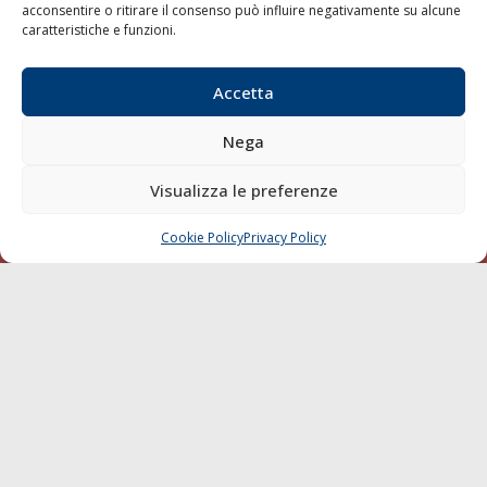
acconsentire o ritirare il consenso può influire negativamente su alcune
Varie
caratteristiche e funzioni.
Sostenibilità
Compagnie di Navigazione
Accetta
Blue economy
Nega
Diporto
Chi siamo
Visualizza le preferenze
Contatti
Cookie Policy
Privacy Policy
CHIAMA
SCRIVI
SEGUI
© 1968 - 2026 Tutti i diritti sono riservati