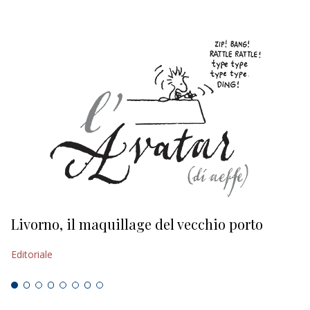
Livorno, il maquillage del vecchio porto
L
s
Editoriale
Ed