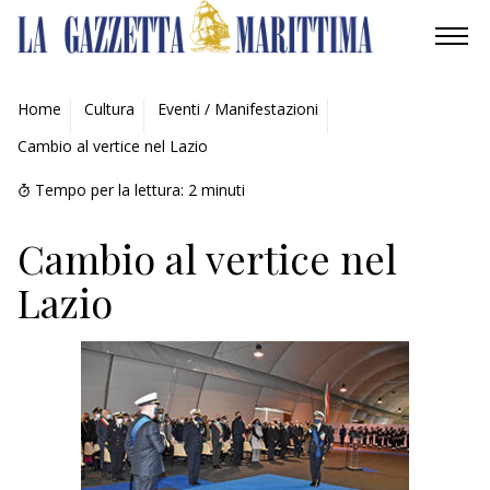
AMBIENTE
Home
Cultura
Eventi / Manifestazioni
Cambio al vertice nel Lazio
MOBILITÀ
Tempo per la lettura:
2
minuti
INDUSTRIA
Cambio al vertice nel
RICERCA
Lazio
ECONOMIA
TURISMO
CULTURA
NAUTICA