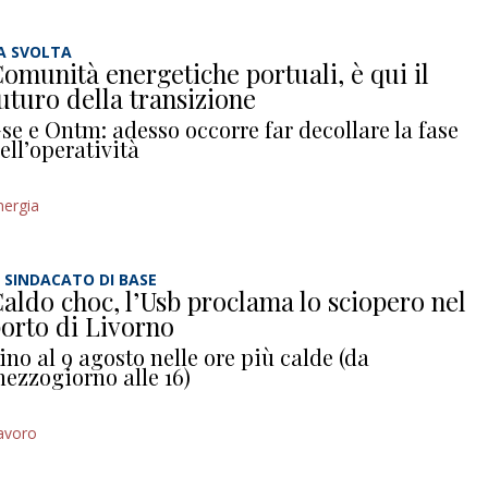
A SVOLTA
omunità energetiche portuali, è qui il
uturo della transizione
se e Ontm: adesso occorre far decollare la fase
ell’operatività
nergia
L SINDACATO DI BASE
aldo choc, l’Usb proclama lo sciopero nel
orto di Livorno
ino al 9 agosto nelle ore più calde (da
ezzogiorno alle 16)
avoro