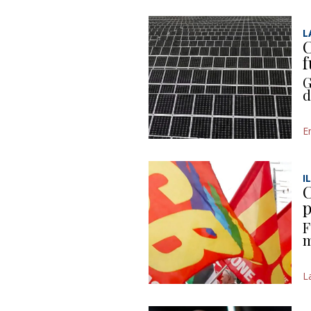
L
C
f
G
d
E
I
C
p
F
m
L