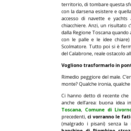
territorio, di tombare questa sf
con la darsena esistere e quell
accesso di navette e yachts 
chiacchiere. Anzi, un risultato c
dalla Regione Toscana quando an
con le palle e le idee chiare
Scolmatore. Tutto poi si è ferm
del Calabrone, reale ostacolo al
Vogliono trasformarlo in pont
Rimedio peggiore del male. C’era
monte? Qualche ironia, qualche 
Ci hanno detto di recente che 
anche dell’area: buona idea 
Toscana
,
Comune di Livorn
precedenti,
ci vorranno le fati
(malgrado i pisani) senza la i
banchine di Piombino strozz