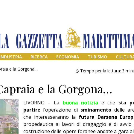
INDUSTRIA
RICERCA
ECONOMIA
TURISMO
CULTUR
raia e la Gorgona…
Tempo per la lettura:
3
minu
Capraia e la Gorgona…
LIVORNO – La
buona notizia
è che
sta p
partire
l’operazione di
sminamento
delle ar
che interesseranno la
futura Darsena Europ
propedeutica ai lavori di dragaggio e di avvio 
Addio amico
Giorgio
costruzione delle opere foranee andate a gara al