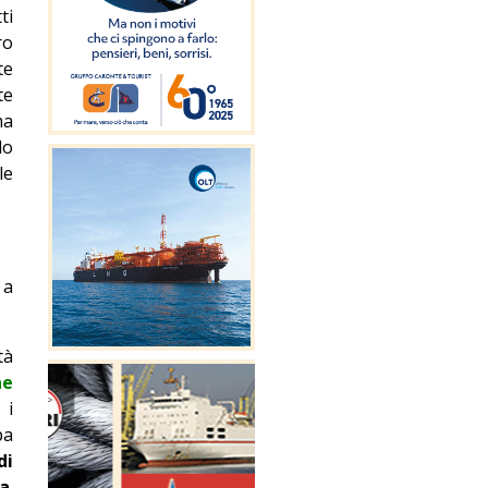
ti
ro
te
te
ma
lo
le
 a
tà
ne
 i
pa
di
ia
.