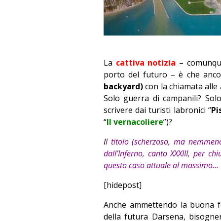
La
cattiva notizia
– comunque 
porto del futuro – è che anco
backyard)
con la chiamata alle 
Solo guerra di campanili? Solo
scrivere dai turisti labronici “
Pi
“
Il vernacoliere
”)?
I
l titolo (scherzoso, ma nemmeno 
dall’Inferno, canto XXXIII, per ch
questo caso attuale al massimo…
[hidepost]
Anche ammettendo la buona fed
della futura Darsena, bisogne