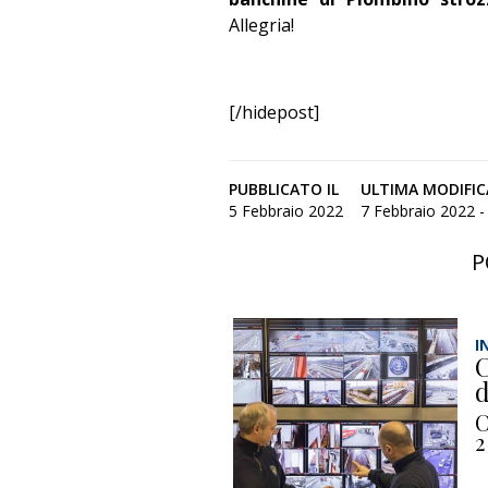
Allegria!
[/hidepost]
PUBBLICATO IL
ULTIMA MODIFIC
5 Febbraio 2022
7 Febbraio 2022 - 
P
I
C
d
C
2