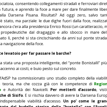
ociatoia, consentendo collegamenti stradali e ferroviari diret
a futura, e aprendo la foce a mare per dare finalmente libe
alla Darsena Pisana. Risultati? Ad oggi zero, salvo tan
’è stato, ma parziale: le due dighe fuori dalla foce, realizza
cora c’era alla presidenza Enrico Rossi (un caratteraccio, 
) propedeutiche dal dragaggio e allo sbocco in mare del
ato lì, perché si sta cincischiando da anni sul ponte strada
la navigazione della foce.
e levatoio per far passare le barche?
 stata una proposta intelligente, del “ponte Bonistalli” più
accenno ai costi, e buio pesto sul concreto.
l’AdSP ha commissionato uno studio completo della viabili
in teoria, ma che cozza già con le competenze di
Regio
o
e Autorità dei Navicelli.
Per metterli d’accordo
, visti
che di Sisifo
. E si rischia davvero di avere la Darsena Euro
ndispensabile viabilità d’accesso.
Un po’ come le gran
ate dal budello storico della “bretella” con l’Aurel