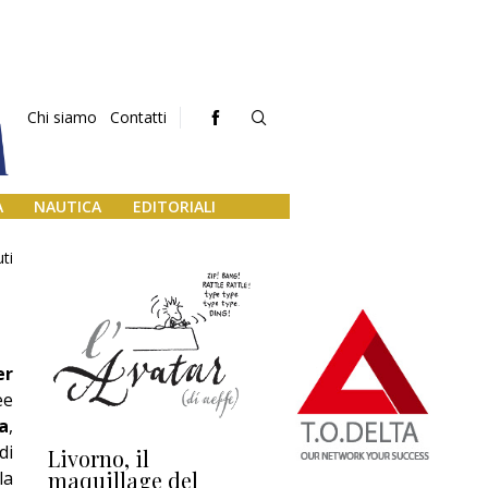
Chi siamo
Contatti
A
NAUTICA
EDITORIALI
ti
er
ee
a
,
di
Livorno, il
L’uscita di scena di
Da
maquillage del
Marilli e il mosaico
gu
la