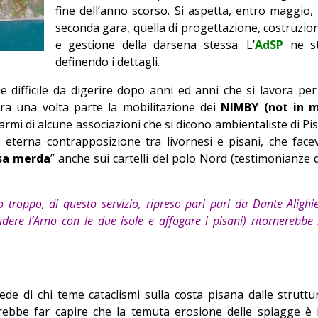
fine dell’anno scorso. Si aspetta, entro maggio, 
Editoriale
seconda gara, quella di progettazione, costruzio
e gestione della darsena stessa. L’
AdSP
ne s
definendo i dettagli.
difficile da digerire dopo anni ed anni che si lavora per 
ra una volta parte la mobilitazione dei
NIMBY (not in 
armi di alcune associazioni che si dicono ambientaliste di Pis
 eterna contrapposizione tra livornesi e pisani, che face
sa merda
” anche sui cartelli del polo Nord (testimonianze 
troppo, di questo servizio, ripreso pari pari da Dante Alighie
iudere l’Arno con le due isole e affogare i pisani) ritornerebbe 
e di chi teme cataclismi sulla costa pisana dalle struttu
rebbe far capire che la temuta erosione delle spiagge è 