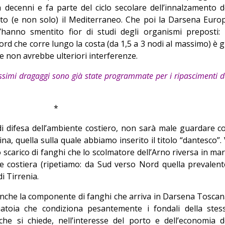
decenni e fa parte del ciclo secolare dell’innalzamento d
tto (e non solo) il Mediterraneo. Che poi la Darsena Euro
hanno smentito fior di studi degli organismi preposti: 
d che corre lungo la costa (da 1,5 a 3 nodi al massimo) è g
 e non avrebbe ulteriori interferenze.
rossimi dragaggi sono già state programmate per i ripascimenti d
*
i difesa dell’ambiente costiero, non sarà male guardare c
na, quella sulla quale abbiamo inserito il titolo “dantesco”. 
o scarico di fanghi che lo scolmatore dell’Arno riversa in mar
e costiera (ripetiamo: da Sud verso Nord quella prevalent
i Tirrenia.
anche la componente di fanghi che arriva in Darsena Toscan
iatoia che condiziona pesantemente i fondali della stes
e si chiede, nell’interesse del porto e dell’economia d