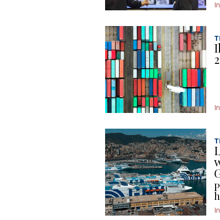
I
T
I
2
I
T
L
w
P
h
I