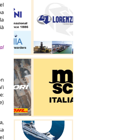
el
pa
la
ià
al
on
Vi
e:
e)
a,
sa
el