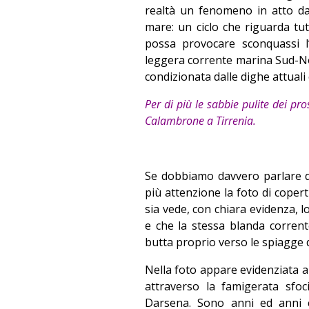
realtà un fenomeno in atto da 
mare: un ciclo che riguarda tu
possa provocare sconquassi l’
leggera corrente marina Sud-Nor
condizionata dalle dighe attuali
Per di più le sabbie pulite dei p
Calambrone a Tirrenia.
Se dobbiamo davvero parlare d
più attenzione la foto di coperti
sia vede, con chiara evidenza, l
e che la stessa blanda corrent
butta proprio verso le spiagge d
Nella foto appare evidenziata 
attraverso la famigerata sfoc
Darsena. Sono anni ed anni ch