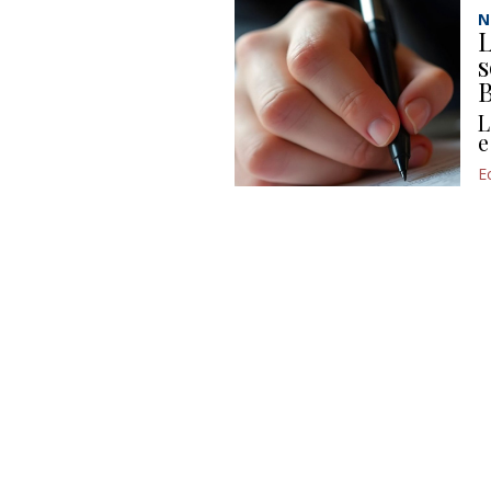
N
L
s
B
L
e
E