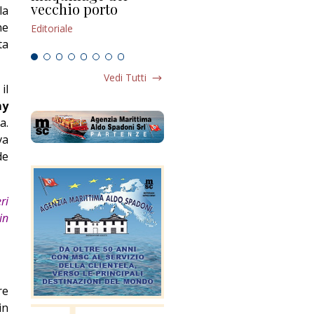
vecchio porto
scompaginato
la
Edi
ne
Editoriale
Editoriale
ta
Vedi Tutti
il
my
a.
va
de
ri
in
re
in