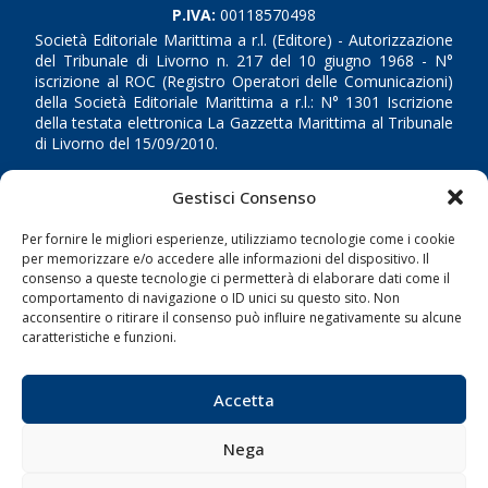
P.IVA:
00118570498
Società Editoriale Marittima a r.l. (Editore) - Autorizzazione
del Tribunale di Livorno n. 217 del 10 giugno 1968 - N°
iscrizione al ROC (Registro Operatori delle Comunicazioni)
della Società Editoriale Marittima a r.l.: N° 1301 Iscrizione
della testata elettronica La Gazzetta Marittima al Tribunale
di Livorno del 15/09/2010.
LINK
Gestisci Consenso
Per fornire le migliori esperienze, utilizziamo tecnologie come i cookie
Shipping
per memorizzare e/o accedere alle informazioni del dispositivo. Il
Porti/Interporti
consenso a queste tecnologie ci permetterà di elaborare dati come il
comportamento di navigazione o ID unici su questo sito. Non
Trasporti
acconsentire o ritirare il consenso può influire negativamente su alcune
caratteristiche e funzioni.
Varie
Sostenibilità
Accetta
Compagnie di Navigazione
Blue economy
Nega
Diporto