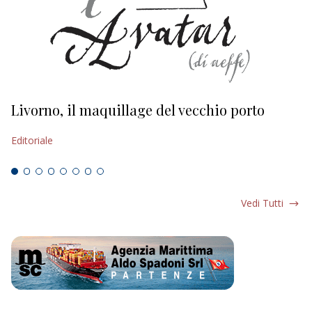
Livorno, il maquillage del vecchio porto
L
s
Editoriale
Ed
Vedi Tutti