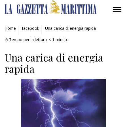
AMBIENTE
Home
facebook
Una carica di energia rapida
MOBILITÀ
Tempo per la lettura:
< 1
minuto
INDUSTRIA
Una carica di energia
rapida
RICERCA
ECONOMIA
TURISMO
CULTURA
NAUTICA