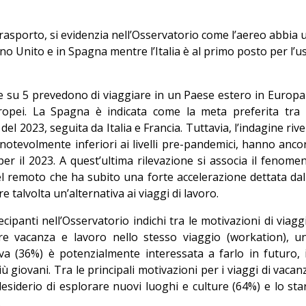
rasporto, si evidenzia nell’Osservatorio come l’aereo abbia 
gno Unito e in Spagna mentre l’Italia è al primo posto per l’u
e su 5 prevedono di viaggiare in un Paese estero in Europa
europei. La Spagna è indicata come la meta preferita tra 
el 2023, seguita da Italia e Francia. Tuttavia, l’indagine rive
 notevolmente inferiori ai livelli pre-pandemici, hanno anco
per il 2023. A quest’ultima rilevazione si associa il fenome
l remoto che ha subito una forte accelerazione dettata dal
 talvolta un’alternativa ai viaggi di lavoro.
ipanti nell’Osservatorio indichi tra le motivazioni di viagg
re vacanza e lavoro nello stesso viaggio (workation), u
iva (36%) è potenzialmente interessata a farlo in futuro, 
ù giovani. Tra le principali motivazioni per i viaggi di vacan
l desiderio di esplorare nuovi luoghi e culture (64%) e lo sta
.