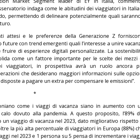
ation Market Segment leader di EY in Italia, comment
sservatorio indaga come le abitudini dei viaggiatori in Italia
do, permettendo di delineare potenzialmente quali saranno
turo.
nti attesi e le preferenze della Generazione Z fornisco
gio future con trend emergenti quali l’interesse a unire vacan
fruire di esperienze digitali personalizzate. La sostenibili
olida come un fattore importante per le scelte dei mezzi 
i viaggiatori, in prospettiva avrà un ruolo ancora p
erazioni che desiderano maggiori informazioni sulle opzio
iù disposte a pagare un extra per compensare le emissioni”.
*
imoniano come i viaggi di vacanza siano in aumento con 
l calo dovuto alla pandemia. A questo proposito, l’89% d
 un viaggio di vacanza nel 2023, dato migliorativo rispetto 
oltre la più alta percentuale di viaggiatori in Europa (88%) c
iaggi nel 2023 e 1 persona su 5 pensa di incrementare i viag