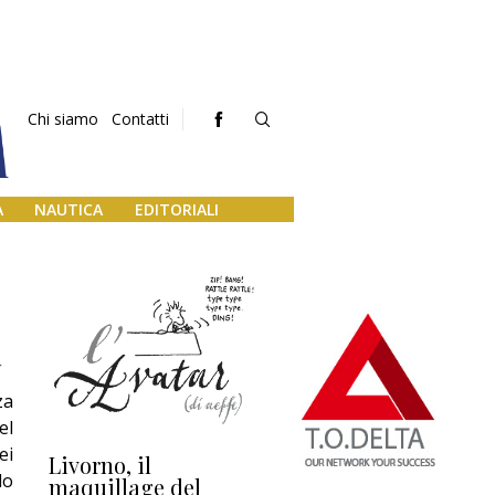
Chi siamo
Contatti
A
NAUTICA
EDITORIALI
a
za
el
ei
Livorno, il
L’uscita di scena di
Da
lo
maquillage del
Marilli e il mosaico
gu