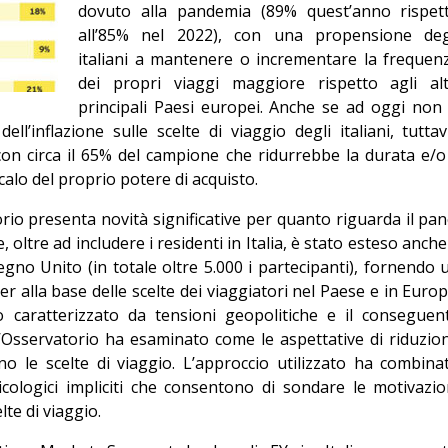
dovuto alla pandemia (89% quest’anno rispet
Editoriale
all’85% nel 2022), con una propensione deg
italiani a mantenere o incrementare la frequen
dei propri viaggi maggiore rispetto agli alt
principali Paesi europei. Anche se ad oggi non 
ll’inflazione sulle scelte di viaggio degli italiani, tuttav
on circa il 65% del campione che ridurrebbe la durata e/o 
calo del proprio potere di acquisto.
rio presenta novità significative per quanto riguarda il pan
, oltre ad includere i residenti in Italia, è stato esteso anche
no Unito (in totale oltre 5.000 i partecipanti), fornendo 
er alla base delle scelte dei viaggiatori nel Paese e in Europ
to caratterizzato da tensioni geopolitiche e il conseguen
’Osservatorio ha esaminato come le aspettative di riduzio
no le scelte di viaggio. L’approccio utilizzato ha combina
cologici impliciti che consentono di sondare le motivazio
te di viaggio.