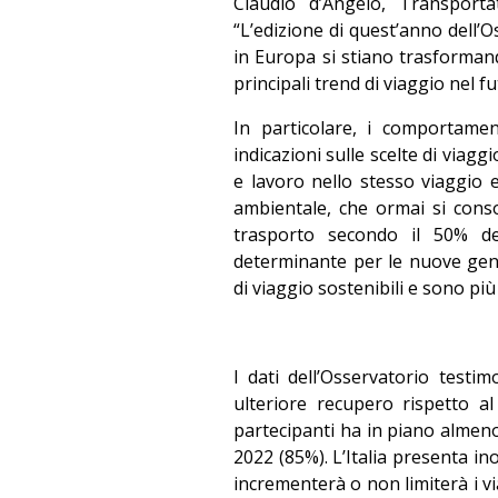
Claudio d’Angelo, Transport
“L’edizione di quest’anno dell’O
in Europa si stiano trasforman
principali trend di viaggio nel fu
In particolare, i comportame
indicazioni sulle scelte di viag
e lavoro nello stesso viaggio e 
ambientale, che ormai si cons
trasporto secondo il 50% de
determinante per le nuove gen
di viaggio sostenibili e sono p
I dati dell’Osservatorio test
ulteriore recupero rispetto a
partecipanti ha in piano almeno
2022 (85%). L’Italia presenta in
incrementerà o non limiterà i v