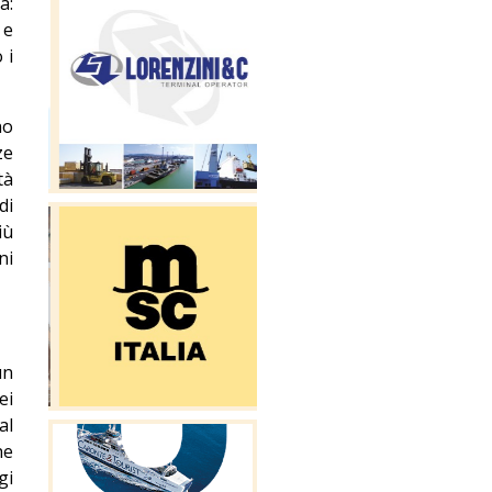
a:
 e
 i
no
ze
tà
di
iù
ni
un
ei
al
he
gi