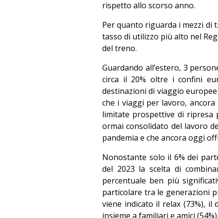
rispetto allo scorso anno.
Per quanto riguarda i mezzi di t
tasso di utilizzo più alto nel Re
del treno.
Guardando all’estero, 3 person
circa il 20% oltre i confini 
destinazioni di viaggio europee d
che i viaggi per lavoro, ancora
limitate prospettive di ripresa 
ormai consolidato del lavoro de
pandemia e che ancora oggi offre
Nonostante solo il 6% dei partec
del 2023 la scelta di combina
percentuale ben più significat
particolare tra le generazioni pi
viene indicato il relax (73%), i
insieme a familiari e amici (54%)