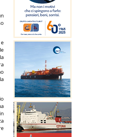
un
so
 e
le
la
ra
no
la
io
na
in
za
re