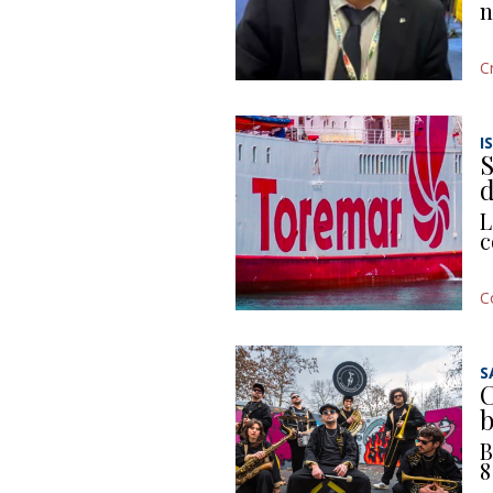
n
C
I
S
d
L
c
C
S
C
b
B
8