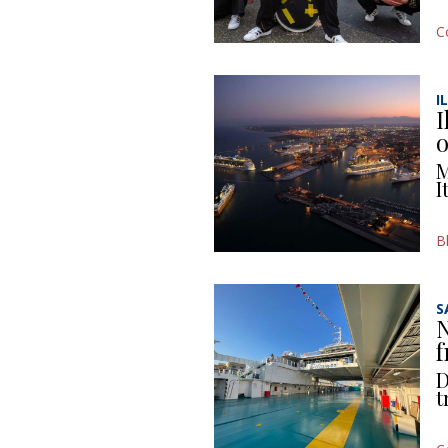
C
I
I
o
M
I
B
S
N
f
D
t