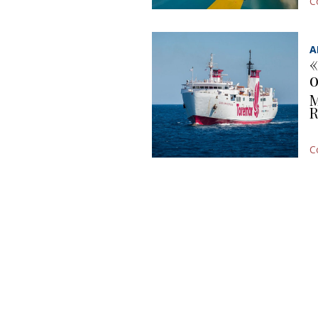
C
A
«
o
M
R
C