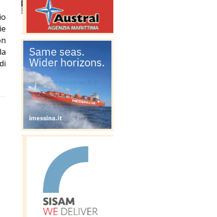
io
ie
on
la
di