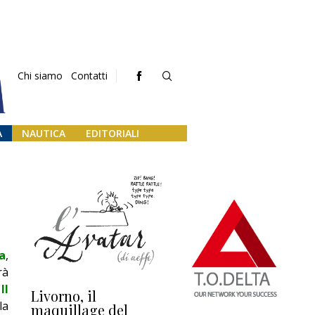
Chi siamo
Contatti
A
NAUTICA
EDITORIALI
a
,
rà
n
Il
Livorno, il
L’uscita di scena di
Da
la
maquillage del
Marilli e il mosaico
gu