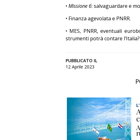
•
Missione 6
: salvaguardare e mo
• Finanza agevolata e PNRR.
• MES, PNRR, eventuali eurobon
strumenti potrà contare l’Italia?
PUBBLICATO IL
12 Aprile 2023
P
L
A
c
A
r