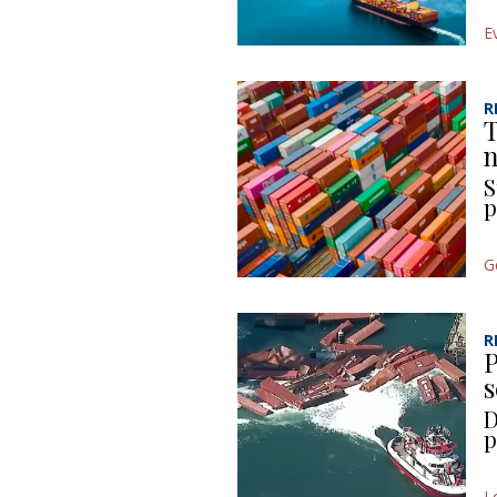
E
R
T
n
S
p
G
R
P
s
D
p
L