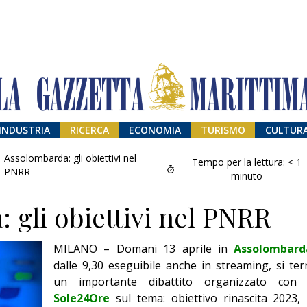
INDUSTRIA
RICERCA
ECONOMIA
TURISMO
CULTUR
Assolombarda: gli obiettivi nel
Tempo per la lettura:
< 1
PNRR
minuto
 gli obiettivi nel PNRR
MILANO – Domani 13 aprile in
Assolombard
dalle 9,30 eseguibile anche in streaming, si ter
un importante dibattito organizzato co
Addio amico
Sole24Ore
sul tema: obiettivo rinascita 2023, 
Giorgio