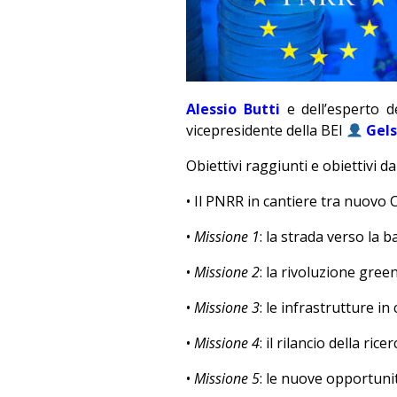
Alessio Butti
e dell’esperto d
vicepresidente della BEI
Gels
Obiettivi raggiunti e obiettivi d
• Il PNRR in cantiere tra nuovo 
•
Missione 1
: la strada verso la 
•
Missione 2
: la rivoluzione green
•
Missione 3
: le infrastrutture in
•
Missione 4
: il rilancio della rice
•
Missione 5
: le nuove opportunit