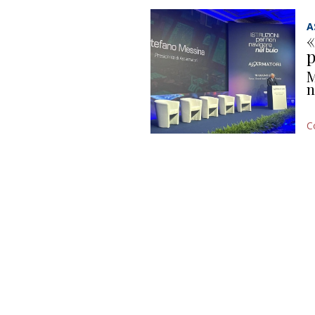
A
«
p
M
n
C