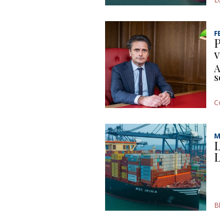
F
P
v
A
s
C
M
L
L
B