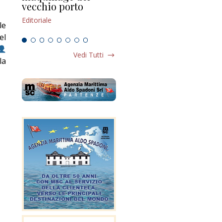
vecchio porto
scompaginato
Edi
Editoriale
Editoriale
le
el
Vedi Tutti
la