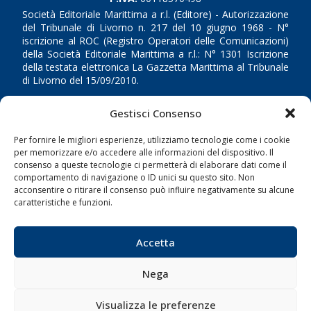
Società Editoriale Marittima a r.l. (Editore) - Autorizzazione
del Tribunale di Livorno n. 217 del 10 giugno 1968 - N°
iscrizione al ROC (Registro Operatori delle Comunicazioni)
della Società Editoriale Marittima a r.l.: N° 1301 Iscrizione
della testata elettronica La Gazzetta Marittima al Tribunale
di Livorno del 15/09/2010.
LINK
Gestisci Consenso
Per fornire le migliori esperienze, utilizziamo tecnologie come i cookie
Shipping
per memorizzare e/o accedere alle informazioni del dispositivo. Il
Porti/Interporti
consenso a queste tecnologie ci permetterà di elaborare dati come il
comportamento di navigazione o ID unici su questo sito. Non
Trasporti
acconsentire o ritirare il consenso può influire negativamente su alcune
caratteristiche e funzioni.
Varie
Sostenibilità
Accetta
Compagnie di Navigazione
Blue economy
Nega
Diporto
Visualizza le preferenze