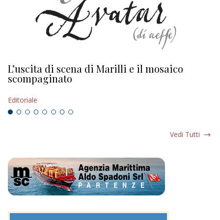
L’uscita di scena di Marilli e il mosaico
D
scompaginato
Ed
Editoriale
Vedi Tutti