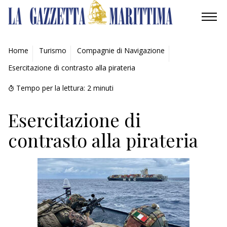
AMBIENTE
Home
Turismo
Compagnie di Navigazione
Esercitazione di contrasto alla pirateria
MOBILITÀ
Tempo per la lettura:
2
minuti
INDUSTRIA
Esercitazione di
RICERCA
contrasto alla pirateria
ECONOMIA
TURISMO
CULTURA
NAUTICA