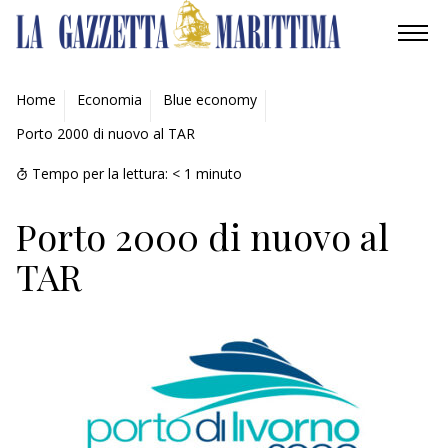
AMBIENTE
Home
Economia
Blue economy
Porto 2000 di nuovo al TAR
MOBILITÀ
Tempo per la lettura:
< 1
minuto
INDUSTRIA
Porto 2000 di nuovo al
RICERCA
TAR
ECONOMIA
TURISMO
CULTURA
NAUTICA