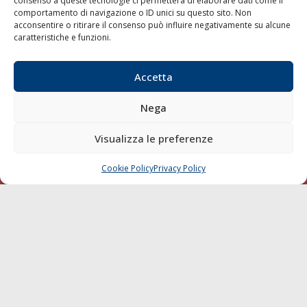
consenso a queste tecnologie ci permetterà di elaborare dati come il
Trasporti
comportamento di navigazione o ID unici su questo sito. Non
acconsentire o ritirare il consenso può influire negativamente su alcune
Varie
caratteristiche e funzioni.
Sostenibilità
Compagnie di Navigazione
Accetta
Blue economy
Nega
Diporto
Chi siamo
Visualizza le preferenze
Contatti
Cookie Policy
Privacy Policy
CHIAMA
SCRIVI
SEGUI
© 1968 - 2026 Tutti i diritti sono riservati