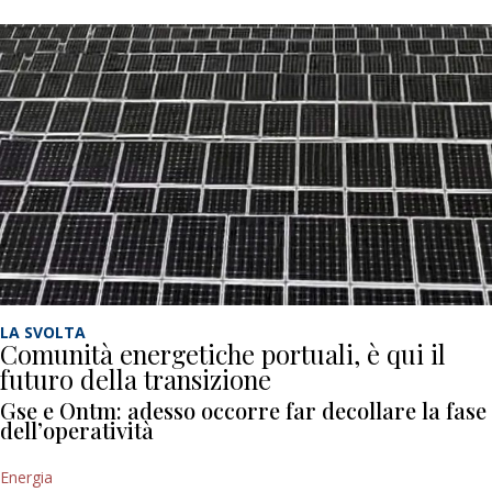
LA SVOLTA
Comunità energetiche portuali, è qui il
futuro della transizione
Gse e Ontm: adesso occorre far decollare la fase
dell’operatività
Energia