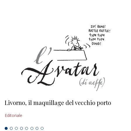
Livorno, il maquillage del vecchio porto
L
s
Editoriale
Ed