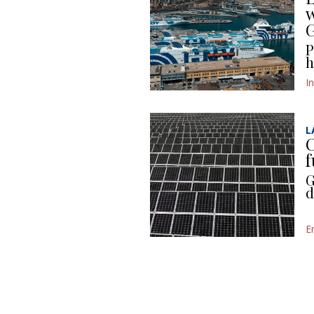
w
P
h
I
L
C
f
G
d
E