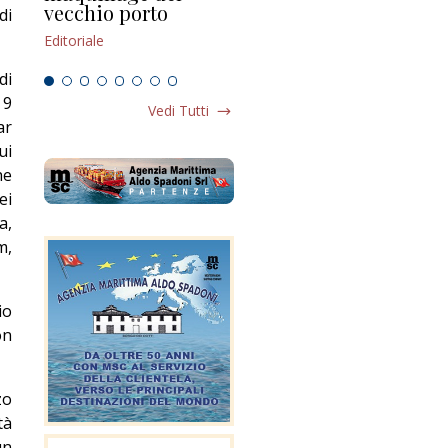
vecchio porto
scompaginato
di
Edi
Editoriale
Editoriale
di
 9
Vedi Tutti
ar
ui
he
ei
a,
m,
io
on
zo
tà
un