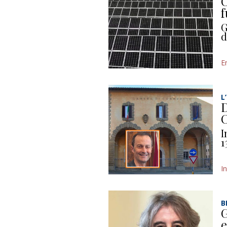
C
f
G
d
E
L
D
C
I
1
I
B
G
e