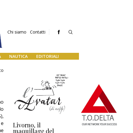
Chi siamo
Contatti
A
NAUTICA
EDITORIALI
to
no
do
),
 e
Livorno, il
L’uscita di scena di
Da
maquillage del
Marilli e il mosaico
gu
ne