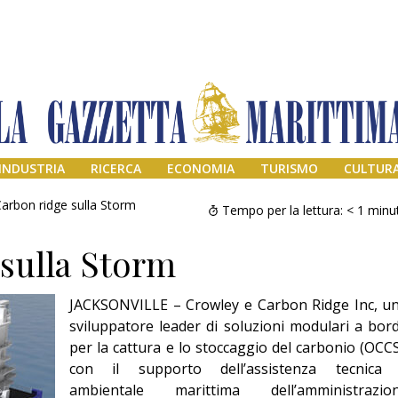
INDUSTRIA
RICERCA
ECONOMIA
TURISMO
CULTUR
arbon ridge sulla Storm
Tempo per la lettura:
< 1
minu
sulla Storm
JACKSONVILLE – Crowley e Carbon Ridge Inc, u
sviluppatore leader di soluzioni modulari a bor
per la cattura e lo stoccaggio del carbonio (OCCS
con il supporto dell’assistenza tecnica
Addio amico
Giorgio
ambientale marittima dell’amministrazio