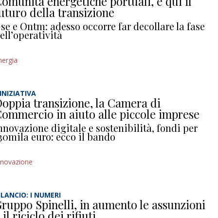
omunità energetiche portuali, è qui il
uturo della transizione
se e Ontm: adesso occorre far decollare la fase
ell’operatività
nergia
’INIZIATIVA
oppia transizione, la Camera di
ommercio in aiuto alle piccole imprese
nnovazione digitale e sostenibilità, fondi per
30mila euro: ecco il bando
nnovazione
ILANCIO: I NUMERI
ruppo Spinelli, in aumento le assunzioni
 il riciclo dei rifiuti