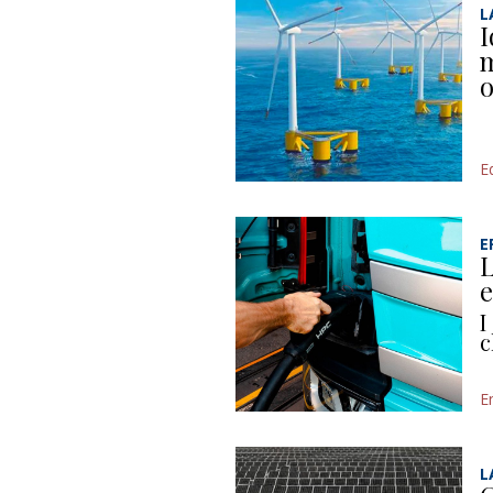
L
I
m
o
Ed
E
L
e
I
c
E
L