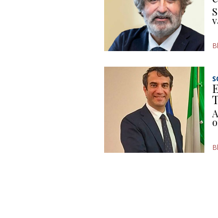
S
v
B
S
E
T
A
o
B