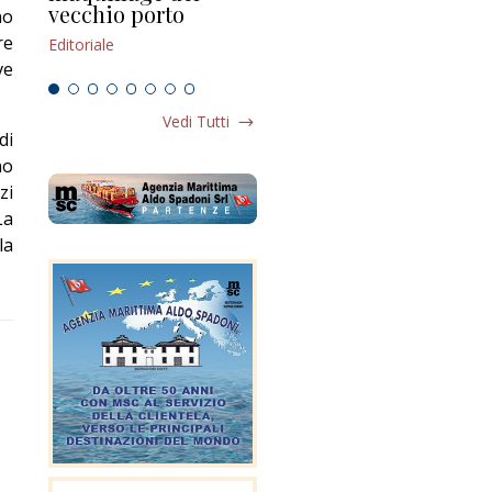
vecchio porto
scompaginato
no
Edi
re
Editoriale
Editoriale
ve
Vedi Tutti
di
no
zi
La
la