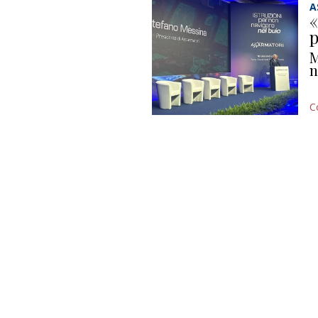
A
«
p
M
n
C