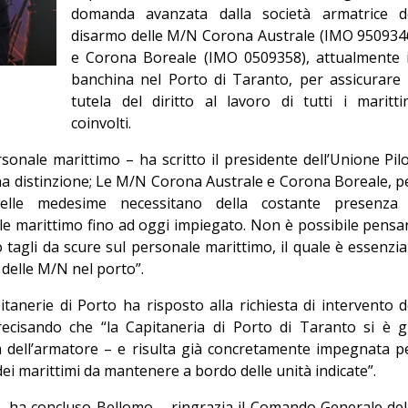
domanda avanzata dalla società armatrice d
Editoriale
disarmo delle M/N Corona Australe (IMO 950934
e Corona Boreale (IMO 0509358), attualmente 
banchina nel Porto di Taranto, per assicurare 
tutela del diritto al lavoro di tutti i maritti
coinvolti.
sonale marittimo – ha scritto il presidente dell’Unione Pilo
a distinzione; Le M/N Corona Australe e Corona Boreale, p
i delle medesime necessitano della costante presenza
ale marittimo fino ad oggi impiegato. Non è possibile pensa
 tagli da scure sul personale marittimo, il quale è essenzia
 delle M/N nel porto”.
anerie di Porto ha risposto alla richiesta di intervento d
ecisando che “la Capitaneria di Porto di Taranto si è g
za dell’armatore – e risulta già concretamente impegnata p
 dei marittimi da mantenere a bordo delle unità indicate”.
 – ha concluso Bellomo – ringrazia il Comando Generale del