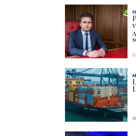
F
P
v
A
s
C
M
L
L
B