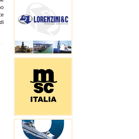
no
te
di