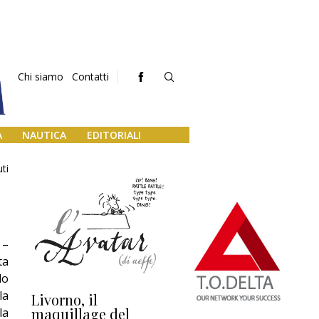
Chi siamo
Contatti
A
NAUTICA
EDITORIALI
ti
 –
ta
do
la
Livorno, il
L’uscita di scena di
Da
maquillage del
Marilli e il mosaico
gu
la