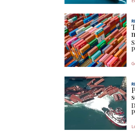
E
R
T
n
S
p
G
R
P
s
D
p
L