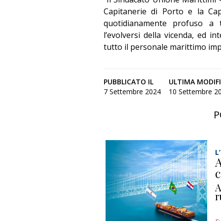
Capitanerie di Porto e la Ca
quotidianamente profuso a t
l’evolversi della vicenda, ed i
tutto il personale marittimo imp
PUBBLICATO IL
ULTIMA MODIF
7 Settembre 2024
10 Settembre 20
P
L
A
c
A
r