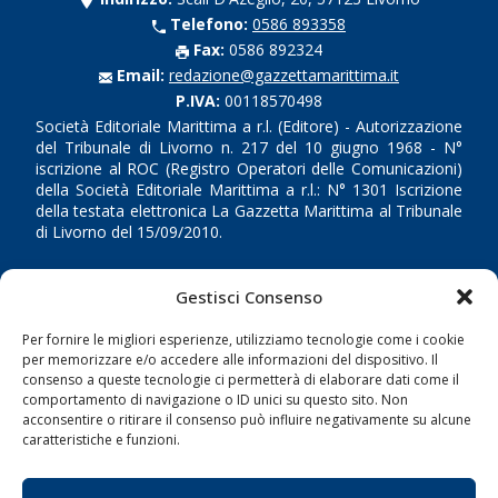
Telefono:
0586 893358
Fax:
0586 892324
Email:
redazione@gazzettamarittima.it
P.IVA:
00118570498
Società Editoriale Marittima a r.l. (Editore) - Autorizzazione
del Tribunale di Livorno n. 217 del 10 giugno 1968 - N°
iscrizione al ROC (Registro Operatori delle Comunicazioni)
della Società Editoriale Marittima a r.l.: N° 1301 Iscrizione
della testata elettronica La Gazzetta Marittima al Tribunale
di Livorno del 15/09/2010.
LINK
Gestisci Consenso
Shipping
Per fornire le migliori esperienze, utilizziamo tecnologie come i cookie
per memorizzare e/o accedere alle informazioni del dispositivo. Il
Porti/Interporti
consenso a queste tecnologie ci permetterà di elaborare dati come il
comportamento di navigazione o ID unici su questo sito. Non
Trasporti
acconsentire o ritirare il consenso può influire negativamente su alcune
Varie
caratteristiche e funzioni.
Sostenibilità