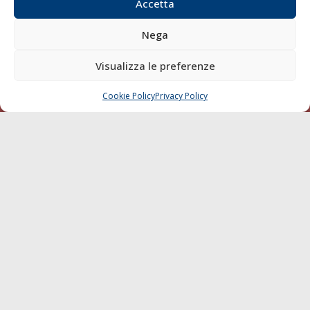
Compagnie di Navigazione
Accetta
Blue economy
Nega
Diporto
Chi siamo
Visualizza le preferenze
Contatti
Cookie Policy
Privacy Policy
CHIAMA
SCRIVI
SEGUI
© 1968 - 2026 Tutti i diritti sono riservati
Cookie Policy
Privacy Policy
Mappa del sito
born in
MaMaStudiOs