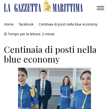
AMBIENTE
Home
facebook
Centinaia di posti nella blue economy
MOBILITÀ
Tempo per la lettura:
2
minuti
INDUSTRIA
Centinaia di posti nella
blue economy
RICERCA
ECONOMIA
TURISMO
CULTURA
NAUTICA