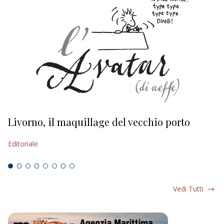
Livorno, il maquillage del vecchio porto
L
s
Editoriale
Ed
Vedi Tutti