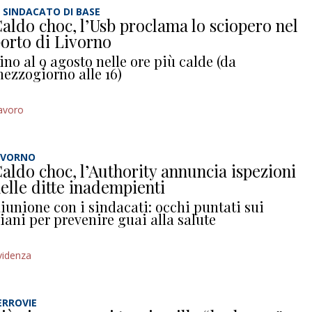
L SINDACATO DI BASE
aldo choc, l’Usb proclama lo sciopero nel
orto di Livorno
ino al 9 agosto nelle ore più calde (da
ezzogiorno alle 16)
avoro
IVORNO
aldo choc, l’Authority annuncia ispezioni
elle ditte inadempienti
iunione con i sindacati: occhi puntati sui
iani per prevenire guai alla salute
videnza
ERROVIE