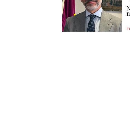
N
n
In