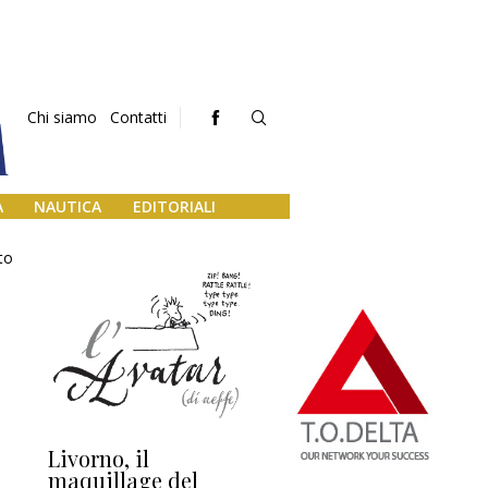
Chi siamo
Contatti
A
NAUTICA
EDITORIALI
to
Livorno, il
L’uscita di scena di
Da
maquillage del
Marilli e il mosaico
gu