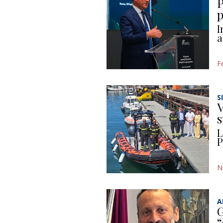
P
p
I
a
F
S
V
s
L
P
N
A
G
“