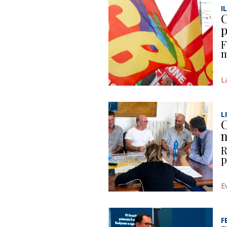
I
C
p
F
m
L
L
C
n
R
p
E
F