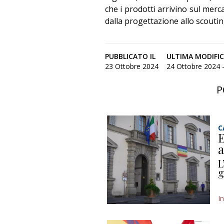
che i prodotti arrivino sul merc
dalla progettazione allo scoutin
PUBBLICATO IL
ULTIMA MODIFI
23 Ottobre 2024
24 Ottobre 2024 -
P
C
E
a
L
g
I