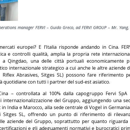
Editoriale
perations manager FERVI – Guido Greco, ad FERVI GROUP – Mr. Yang,
rcati europei? E l’Italia risponde andando in Cina. FER
ca e controlli qualità, amplia la propria rete internaziona
a Qingdao, una delle città portuali economicamente p
stico internazionale strategico a cui anche le altre aziende d
 Riflex Abrasives, Sitges SL) possono fare riferimento p
tà quotidiane con tutti i partner del sud-est asiatico.
 Cina – controllata al 100% dalla capogruppo Fervi SpA
di internazionalizzazione del Gruppo, aggiungendo una se
vit in India e Marocco, alla sede centrale di Vogel in Germania
i Sitges SL, offrendo un punto di riferimento di rilevan
delle aziende del Gruppo, soprattutto per quanto riguarda 
le certificazioni e gli adeguamenti normativi e burocratici pri