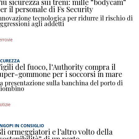
iù sicurezza sui treni: mille “bodycam”
er il personale di Fs Security
nnovazione tecnologica per ridurre il rischio di
ggressioni agli addetti
errovie
ICUREZZA
igili del fuoco, l’Authority compra il
uper-gommone per i soccorsi in mare
a presentazione sulla banchina del porto di
iombino
otizie
NGOPI IN CONSIGLIO
li ormeggiatori e l’altro volto della
sostenibilità” di un porto