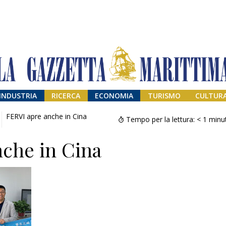
INDUSTRIA
RICERCA
ECONOMIA
TURISMO
CULTUR
FERVI apre anche in Cina
Tempo per la lettura:
< 1
minu
che in Cina
Addio amico
Giorgio