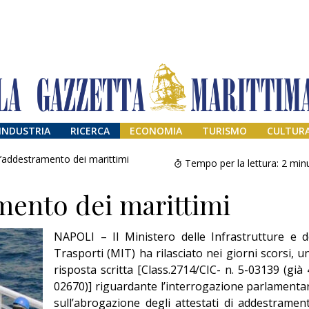
INDUSTRIA
RICERCA
ECONOMIA
TURISMO
CULTUR
l’addestramento dei marittimi
Tempo per la lettura:
2
minu
mento dei marittimi
NAPOLI – Il Ministero delle Infrastrutture e d
Trasporti (MIT) ha rilasciato nei giorni scorsi, u
risposta scritta [Class.2714/CIC- n. 5-03139 (già 
02670)] riguardante l’interrogazione parlamenta
Addio amico
Giorgio
sull’abrogazione degli attestati di addestramen