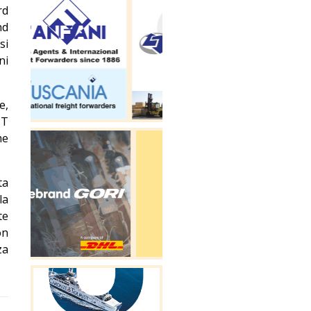
rd
nd
si
ni
e,
IT
me
ta
la
te
on
za