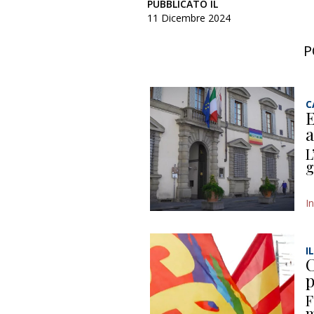
PUBBLICATO IL
11 Dicembre 2024
P
C
E
a
L
g
I
I
C
p
F
m