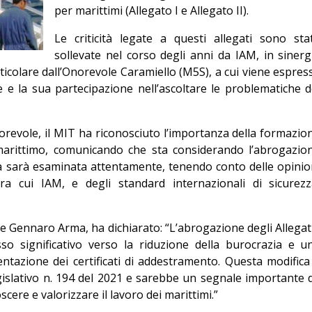
per marittimi (Allegato I e Allegato II).
Editoriale
Le criticità legate a questi allegati sono sta
sollevate nel corso degli anni da IAM, in sinerg
articolare dall’Onorevole Caramiello (M5S), a cui viene espres
e e la sua partecipazione nell’ascoltare le problematiche d
onorevole, il MIT ha riconosciuto l’importanza della formazio
 marittimo, comunicando che sta considerando l’abrogazio
ità sarà esaminata attentamente, tenendo conto delle opinio
tra cui IAM, e degli standard internazionali di sicurezz
e Gennaro Arma, ha dichiarato: “L’abrogazione degli Allegati
o significativo verso la riduzione della burocrazia e u
ntazione dei certificati di addestramento. Questa modifica
gislativo n. 194 del 2021 e sarebbe un segnale importante 
scere e valorizzare il lavoro dei marittimi.”