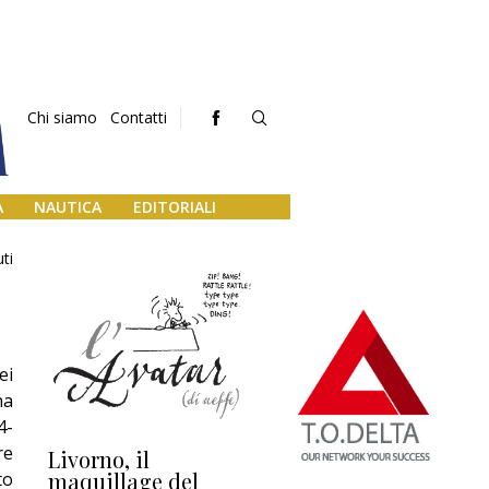
Chi siamo
Contatti
A
NAUTICA
EDITORIALI
ti
ei
na
4-
re
Livorno, il
L’uscita di scena di
Da
maquillage del
Marilli e il mosaico
gu
to