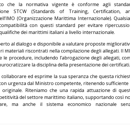
ato che la normativa vigente è conforme agli standa
zione STCW (Standards of Training, Certification, a
ll’IMO (Organizzazione Marittima Internazionale). Qualsia
ompatibilità con questi standard per evitare ripercussio
ualifiche dei marittimi italiani a livello internazionale.
perto al dialogo e disponibile a valutare proposte migliorativ
ri materiali riscontrati nella compilazione degli allegati. Il M
e le procedure, includendo l’abrogazione degli allegati, co
urocratizzare la disciplina della presentazione dei certificati.
collaborare ed esprime la sua speranza che questa richies
on urgenza dal Ministro competente, ritenendo sufficiente 
in originale. Riteniamo che una rapida attuazione di ques
etitività del settore marittimo italiano, supportando così n
mare, ma anche il sistema economico nazionale sen