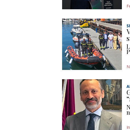
F
S
V
s
L
P
N
A
G
“
N
n
In