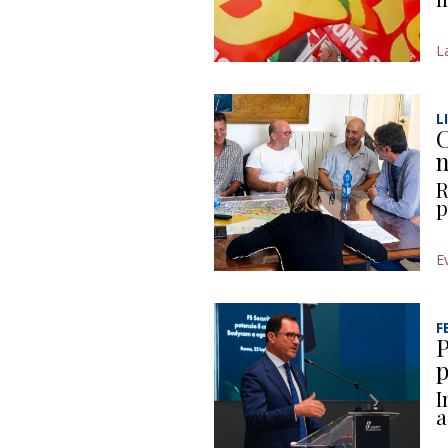
L
L
C
n
R
p
E
F
P
p
I
a