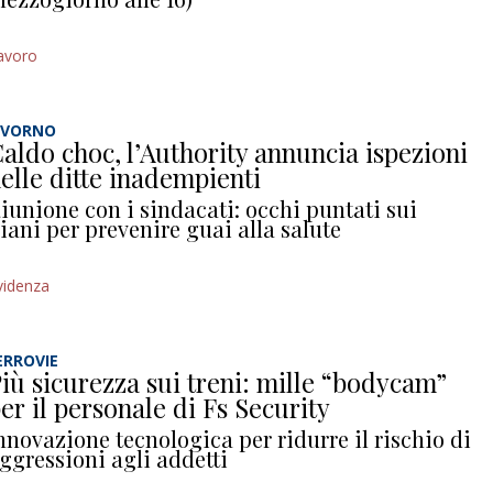
avoro
IVORNO
aldo choc, l’Authority annuncia ispezioni
elle ditte inadempienti
iunione con i sindacati: occhi puntati sui
iani per prevenire guai alla salute
videnza
ERROVIE
iù sicurezza sui treni: mille “bodycam”
er il personale di Fs Security
nnovazione tecnologica per ridurre il rischio di
ggressioni agli addetti