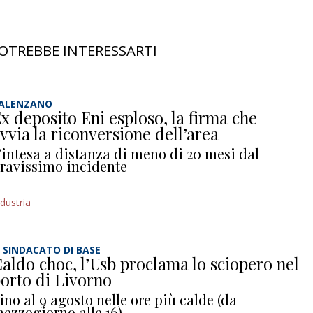
OTREBBE INTERESSARTI
ALENZANO
x deposito Eni esploso, la firma che
vvia la riconversione dell’area
’intesa a distanza di meno di 20 mesi dal
ravissimo incidente
ndustria
L SINDACATO DI BASE
aldo choc, l’Usb proclama lo sciopero nel
orto di Livorno
ino al 9 agosto nelle ore più calde (da
ezzogiorno alle 16)