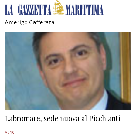
Amerigo Cafferata
AMBIENTE
MOBILITÀ
INDUSTRIA
RICERCA
ECONOMIA
TURISMO
CULTURA
Labromare, sede nuova al Picchianti
NAUTICA
Varie