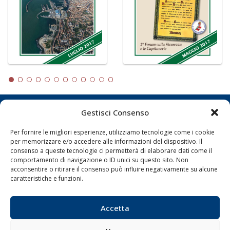
Gestisci Consenso
LA GAZZETTA MARITTIMA
Per fornire le migliori esperienze, utilizziamo tecnologie come i cookie
Indirizzo:
Scali D'Azeglio, 20, 57123 Livorno
per memorizzare e/o accedere alle informazioni del dispositivo. Il
Telefono:
0586 893358
consenso a queste tecnologie ci permetterà di elaborare dati come il
comportamento di navigazione o ID unici su questo sito. Non
Fax:
0586 892324
acconsentire o ritirare il consenso può influire negativamente su alcune
Email:
redazione@gazzettamarittima.it
caratteristiche e funzioni.
P.IVA:
00118570498
Società Editoriale Marittima a r.l. (Editore) - Autorizzazione
del Tribunale di Livorno n. 217 del 10 giugno 1968 - N°
Accetta
iscrizione al ROC (Registro Operatori delle Comunicazioni)
della Società Editoriale Marittima a r.l.: N° 1301 Iscrizione