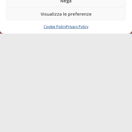
Nega
della testata elettronica La Gazzetta Marittima al Tribunale
di Livorno del 15/09/2010.
Visualizza le preferenze
LINK
Cookie Policy
Privacy Policy
CHIAMA
SCRIVI
Shipping
Porti/Interporti
Trasporti
Varie
Sostenibilità
Compagnie di Navigazione
Blue economy
Diporto
Chi siamo
Contatti
SEGUI