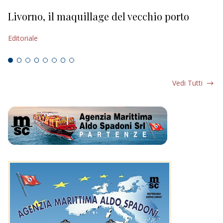
Livorno, il maquillage del vecchio porto
L
s
Editoriale
Ed
Vedi Tutti