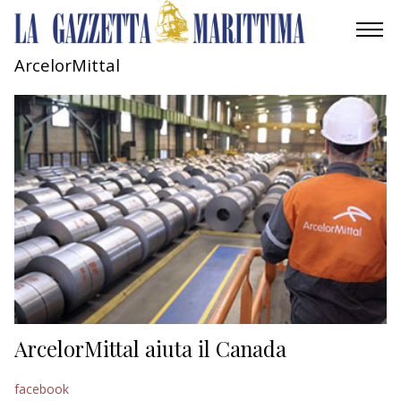
ArcelorMittal
AMBIENTE
MOBILITÀ
INDUSTRIA
RICERCA
ECONOMIA
TURISMO
CULTURA
ArcelorMittal aiuta il Canada
NAUTICA
facebook