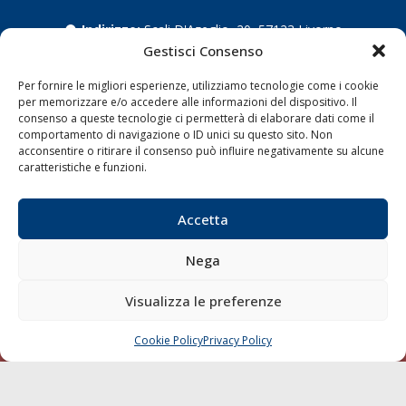
Indirizzo:
Scali D'Azeglio, 20, 57123 Livorno
Gestisci Consenso
Telefono:
0586 893358
Fax:
0586 892324
Per fornire le migliori esperienze, utilizziamo tecnologie come i cookie
Email:
redazione@gazzettamarittima.it
per memorizzare e/o accedere alle informazioni del dispositivo. Il
P.IVA:
00118570498
consenso a queste tecnologie ci permetterà di elaborare dati come il
Società Editoriale Marittima a r.l. (Editore) - Autorizzazione
comportamento di navigazione o ID unici su questo sito. Non
del Tribunale di Livorno n. 217 del 10 giugno 1968 - N°
acconsentire o ritirare il consenso può influire negativamente su alcune
caratteristiche e funzioni.
iscrizione al ROC (Registro Operatori delle Comunicazioni)
della Società Editoriale Marittima a r.l.: N° 1301 Iscrizione
della testata elettronica La Gazzetta Marittima al Tribunale
Accetta
di Livorno del 15/09/2010.
LINK
Nega
Visualizza le preferenze
Shipping
Porti/Interporti
Cookie Policy
Privacy Policy
CHIAMA
SCRIVI
Trasporti
Varie